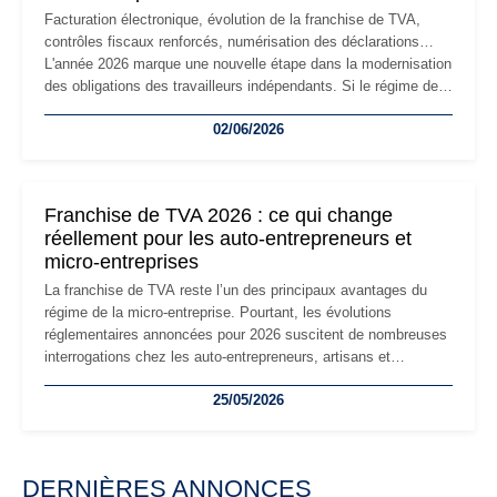
Facturation électronique, évolution de la franchise de TVA,
contrôles fiscaux renforcés, numérisation des déclarations…
L'année 2026 marque une nouvelle étape dans la modernisation
des obligations des travailleurs indépendants. Si le régime de
la micro-entreprise conserve sa simplicité et son attractivité,
02/06/2026
les auto-entrepreneurs devront s'adapter à un environnement
réglementaire plus exigeant. Décryptage des principaux
changements et des précautions à prendre pour éviter les
mauvaises surprises.
Franchise de TVA 2026 : ce qui change
réellement pour les auto-entrepreneurs et
micro-entreprises
La franchise de TVA reste l’un des principaux avantages du
régime de la micro-entreprise. Pourtant, les évolutions
réglementaires annoncées pour 2026 suscitent de nombreuses
interrogations chez les auto-entrepreneurs, artisans et
freelances. Seuils de chiffre d’affaires, obligations déclaratives,
25/05/2026
facturation ou risque de bascule vers la TVA : les règles
évoluent dans un contexte de contrôle renforcé et de
modernisation fiscale qui oblige les indépendants à rester
particulièrement vigilants.
DERNIÈRES ANNONCES