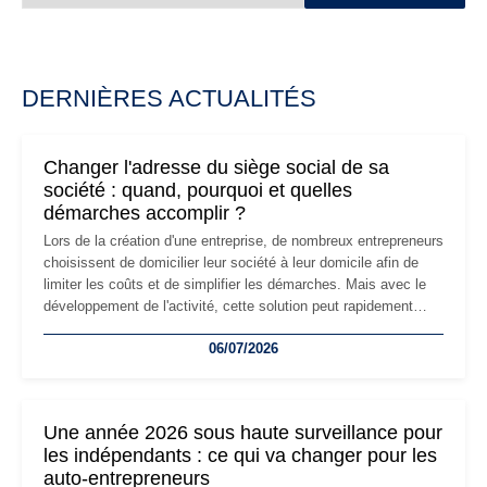
DERNIÈRES ACTUALITÉS
Changer l'adresse du siège social de sa
société : quand, pourquoi et quelles
démarches accomplir ?
Lors de la création d'une entreprise, de nombreux entrepreneurs
choisissent de domicilier leur société à leur domicile afin de
limiter les coûts et de simplifier les démarches. Mais avec le
développement de l'activité, cette solution peut rapidement
devenir inadaptée. Déménagement dans des locaux
06/07/2026
professionnels, recrutement, image de marque… Le
changement d'adresse du siège social répond souvent à une
nouvelle étape de la vie de l'entreprise et implique plusieurs
formalités obligatoires.
Une année 2026 sous haute surveillance pour
les indépendants : ce qui va changer pour les
auto-entrepreneurs