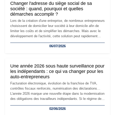
Changer l'adresse du siège social de sa
société : quand, pourquoi et quelles
démarches accomplir ?
Lors de la création d'une entreprise, de nombreux entrepreneurs
choisissent de domicilier leur société à leur domicile afin de
limiter les coûts et de simplifier les démarches. Mais avec le
développement de l'activité, cette solution peut rapidement
devenir inadaptée. Déménagement dans des locaux
06/07/2026
professionnels, recrutement, image de marque… Le
changement d'adresse du siège social répond souvent à une
nouvelle étape de la vie de l'entreprise et implique plusieurs
formalités obligatoires.
Une année 2026 sous haute surveillance pour
les indépendants : ce qui va changer pour les
auto-entrepreneurs
Facturation électronique, évolution de la franchise de TVA,
contrôles fiscaux renforcés, numérisation des déclarations…
L'année 2026 marque une nouvelle étape dans la modernisation
des obligations des travailleurs indépendants. Si le régime de
la micro-entreprise conserve sa simplicité et son attractivité,
02/06/2026
les auto-entrepreneurs devront s'adapter à un environnement
réglementaire plus exigeant. Décryptage des principaux