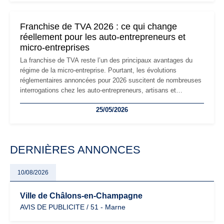
changements et des précautions à prendre pour éviter les
mauvaises surprises.
Franchise de TVA 2026 : ce qui change
réellement pour les auto-entrepreneurs et
micro-entreprises
La franchise de TVA reste l’un des principaux avantages du
régime de la micro-entreprise. Pourtant, les évolutions
réglementaires annoncées pour 2026 suscitent de nombreuses
interrogations chez les auto-entrepreneurs, artisans et
freelances. Seuils de chiffre d’affaires, obligations déclaratives,
25/05/2026
facturation ou risque de bascule vers la TVA : les règles
évoluent dans un contexte de contrôle renforcé et de
modernisation fiscale qui oblige les indépendants à rester
particulièrement vigilants.
DERNIÈRES ANNONCES
10/08/2026
Ville de Châlons-en-Champagne
AVIS DE PUBLICITE / 51 - Marne