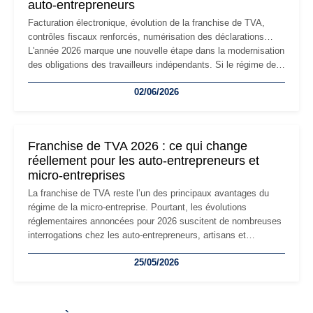
auto-entrepreneurs
Facturation électronique, évolution de la franchise de TVA,
contrôles fiscaux renforcés, numérisation des déclarations…
L'année 2026 marque une nouvelle étape dans la modernisation
des obligations des travailleurs indépendants. Si le régime de
la micro-entreprise conserve sa simplicité et son attractivité,
02/06/2026
les auto-entrepreneurs devront s'adapter à un environnement
réglementaire plus exigeant. Décryptage des principaux
changements et des précautions à prendre pour éviter les
mauvaises surprises.
Franchise de TVA 2026 : ce qui change
réellement pour les auto-entrepreneurs et
micro-entreprises
La franchise de TVA reste l’un des principaux avantages du
régime de la micro-entreprise. Pourtant, les évolutions
réglementaires annoncées pour 2026 suscitent de nombreuses
interrogations chez les auto-entrepreneurs, artisans et
freelances. Seuils de chiffre d’affaires, obligations déclaratives,
25/05/2026
facturation ou risque de bascule vers la TVA : les règles
évoluent dans un contexte de contrôle renforcé et de
modernisation fiscale qui oblige les indépendants à rester
particulièrement vigilants.