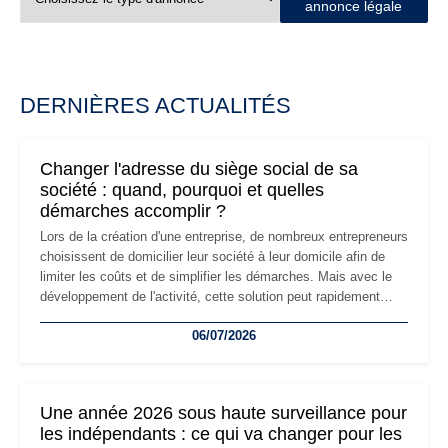
annonce légale
DERNIÈRES ACTUALITÉS
Changer l'adresse du siège social de sa
société : quand, pourquoi et quelles
démarches accomplir ?
Lors de la création d'une entreprise, de nombreux entrepreneurs
choisissent de domicilier leur société à leur domicile afin de
limiter les coûts et de simplifier les démarches. Mais avec le
développement de l'activité, cette solution peut rapidement
devenir inadaptée. Déménagement dans des locaux
06/07/2026
professionnels, recrutement, image de marque… Le
changement d'adresse du siège social répond souvent à une
nouvelle étape de la vie de l'entreprise et implique plusieurs
formalités obligatoires.
Une année 2026 sous haute surveillance pour
les indépendants : ce qui va changer pour les