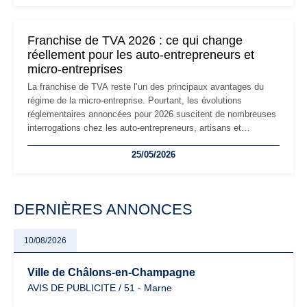
réglementaire plus exigeant. Décryptage des principaux
changements et des précautions à prendre pour éviter les
mauvaises surprises.
Franchise de TVA 2026 : ce qui change
réellement pour les auto-entrepreneurs et
micro-entreprises
La franchise de TVA reste l’un des principaux avantages du
régime de la micro-entreprise. Pourtant, les évolutions
réglementaires annoncées pour 2026 suscitent de nombreuses
interrogations chez les auto-entrepreneurs, artisans et
freelances. Seuils de chiffre d’affaires, obligations déclaratives,
25/05/2026
facturation ou risque de bascule vers la TVA : les règles
évoluent dans un contexte de contrôle renforcé et de
modernisation fiscale qui oblige les indépendants à rester
particulièrement vigilants.
DERNIÈRES ANNONCES
10/08/2026
Ville de Châlons-en-Champagne
AVIS DE PUBLICITE / 51 - Marne