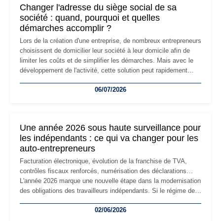
Changer l'adresse du siège social de sa
société : quand, pourquoi et quelles
démarches accomplir ?
Lors de la création d'une entreprise, de nombreux entrepreneurs
choisissent de domicilier leur société à leur domicile afin de
limiter les coûts et de simplifier les démarches. Mais avec le
développement de l'activité, cette solution peut rapidement
devenir inadaptée. Déménagement dans des locaux
06/07/2026
professionnels, recrutement, image de marque… Le
changement d'adresse du siège social répond souvent à une
nouvelle étape de la vie de l'entreprise et implique plusieurs
formalités obligatoires.
Une année 2026 sous haute surveillance pour
les indépendants : ce qui va changer pour les
auto-entrepreneurs
Facturation électronique, évolution de la franchise de TVA,
contrôles fiscaux renforcés, numérisation des déclarations…
L'année 2026 marque une nouvelle étape dans la modernisation
des obligations des travailleurs indépendants. Si le régime de
la micro-entreprise conserve sa simplicité et son attractivité,
02/06/2026
les auto-entrepreneurs devront s'adapter à un environnement
réglementaire plus exigeant. Décryptage des principaux