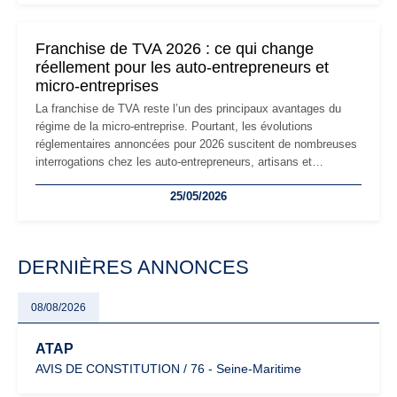
changements et des précautions à prendre pour éviter les
mauvaises surprises.
Franchise de TVA 2026 : ce qui change
réellement pour les auto-entrepreneurs et
micro-entreprises
La franchise de TVA reste l’un des principaux avantages du
régime de la micro-entreprise. Pourtant, les évolutions
réglementaires annoncées pour 2026 suscitent de nombreuses
interrogations chez les auto-entrepreneurs, artisans et
freelances. Seuils de chiffre d’affaires, obligations déclaratives,
25/05/2026
facturation ou risque de bascule vers la TVA : les règles
évoluent dans un contexte de contrôle renforcé et de
modernisation fiscale qui oblige les indépendants à rester
particulièrement vigilants.
DERNIÈRES ANNONCES
08/08/2026
ATAP
AVIS DE CONSTITUTION / 76 - Seine-Maritime