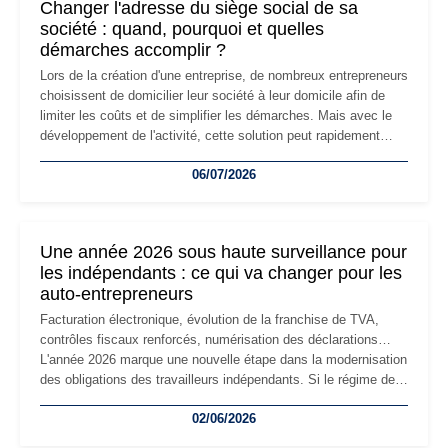
Changer l'adresse du siège social de sa
société : quand, pourquoi et quelles
démarches accomplir ?
Lors de la création d'une entreprise, de nombreux entrepreneurs
choisissent de domicilier leur société à leur domicile afin de
limiter les coûts et de simplifier les démarches. Mais avec le
développement de l'activité, cette solution peut rapidement
devenir inadaptée. Déménagement dans des locaux
06/07/2026
professionnels, recrutement, image de marque… Le
changement d'adresse du siège social répond souvent à une
nouvelle étape de la vie de l'entreprise et implique plusieurs
formalités obligatoires.
Une année 2026 sous haute surveillance pour
les indépendants : ce qui va changer pour les
auto-entrepreneurs
Facturation électronique, évolution de la franchise de TVA,
contrôles fiscaux renforcés, numérisation des déclarations…
L'année 2026 marque une nouvelle étape dans la modernisation
des obligations des travailleurs indépendants. Si le régime de
la micro-entreprise conserve sa simplicité et son attractivité,
02/06/2026
les auto-entrepreneurs devront s'adapter à un environnement
réglementaire plus exigeant. Décryptage des principaux