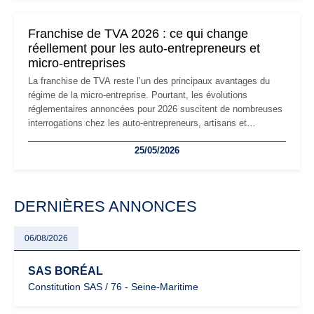
changements et des précautions à prendre pour éviter les
mauvaises surprises.
Franchise de TVA 2026 : ce qui change
réellement pour les auto-entrepreneurs et
micro-entreprises
La franchise de TVA reste l’un des principaux avantages du
régime de la micro-entreprise. Pourtant, les évolutions
réglementaires annoncées pour 2026 suscitent de nombreuses
interrogations chez les auto-entrepreneurs, artisans et
freelances. Seuils de chiffre d’affaires, obligations déclaratives,
25/05/2026
facturation ou risque de bascule vers la TVA : les règles
évoluent dans un contexte de contrôle renforcé et de
modernisation fiscale qui oblige les indépendants à rester
particulièrement vigilants.
DERNIÈRES ANNONCES
06/08/2026
SAS BORÉAL
Constitution SAS / 76 - Seine-Maritime