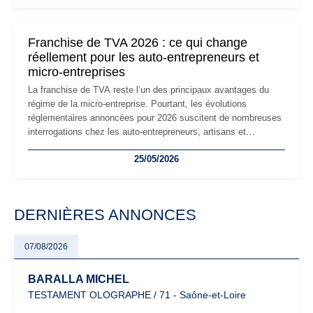
réglementaire plus exigeant. Décryptage des principaux
changements et des précautions à prendre pour éviter les
mauvaises surprises.
Franchise de TVA 2026 : ce qui change
réellement pour les auto-entrepreneurs et
micro-entreprises
La franchise de TVA reste l’un des principaux avantages du
régime de la micro-entreprise. Pourtant, les évolutions
réglementaires annoncées pour 2026 suscitent de nombreuses
interrogations chez les auto-entrepreneurs, artisans et
freelances. Seuils de chiffre d’affaires, obligations déclaratives,
25/05/2026
facturation ou risque de bascule vers la TVA : les règles
évoluent dans un contexte de contrôle renforcé et de
modernisation fiscale qui oblige les indépendants à rester
particulièrement vigilants.
DERNIÈRES ANNONCES
07/08/2026
BARALLA MICHEL
TESTAMENT OLOGRAPHE / 71 - Saône-et-Loire