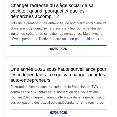
Changer l'adresse du siège social de sa
société : quand, pourquoi et quelles
démarches accomplir ?
Lors de la création d'une entreprise, de nombreux entrepreneurs
choisissent de domicilier leur société à leur domicile afin de
limiter les coûts et de simplifier les démarches. Mais avec le
développement de l'activité, cette solution peut rapidement
devenir inadaptée. Déménagement dans des locaux
06/07/2026
professionnels, recrutement, image de marque… Le
changement d'adresse du siège social répond souvent à une
nouvelle étape de la vie de l'entreprise et implique plusieurs
formalités obligatoires.
Une année 2026 sous haute surveillance pour
les indépendants : ce qui va changer pour les
auto-entrepreneurs
Facturation électronique, évolution de la franchise de TVA,
contrôles fiscaux renforcés, numérisation des déclarations…
L'année 2026 marque une nouvelle étape dans la modernisation
des obligations des travailleurs indépendants. Si le régime de
la micro-entreprise conserve sa simplicité et son attractivité,
02/06/2026
les auto-entrepreneurs devront s'adapter à un environnement