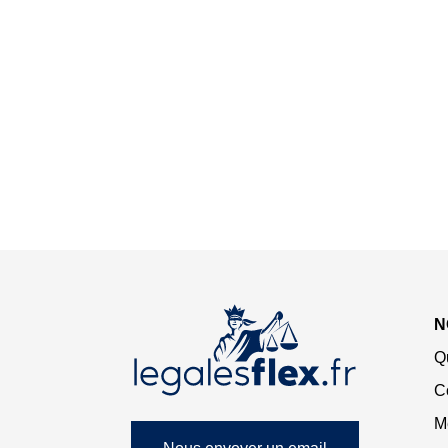
N
Q
C
M