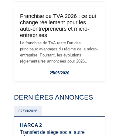
son attractivité, les auto-entrepreneurs
devront s'adapter à un environnement
Franchise de TVA 2026 : ce qui
réglementaire plus exigeant. Décryptage des
change réellement pour les
principaux changements et des précautions
auto-entrepreneurs et micro-
à prendre pour éviter les mauvaises
entreprises
surprises.
La franchise de TVA reste l’un des
principaux avantages du régime de la micro-
entreprise. Pourtant, les évolutions
réglementaires annoncées pour 2026
suscitent de nombreuses interrogations chez
25/05/2026
les auto-entrepreneurs, artisans et
freelances. Seuils de chiffre d’affaires,
obligations déclaratives, facturation ou
risque de bascule vers la TVA : les règles
DERNIÈRES ANNONCES
évoluent dans un contexte de contrôle
renforcé et de modernisation fiscale qui
oblige les indépendants à rester
07/08/2026
particulièrement vigilants.
HARCA 2
Transfert de siège social autre