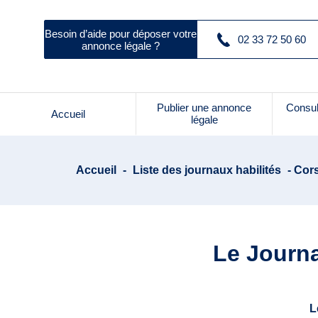
Besoin d’aide pour déposer votre
02 33 72 50 60
annonce légale ?
Publier une annonce
Consul
Accueil
légale
Accueil
-
Liste des journaux habilités
- Cors
Le Journa
L