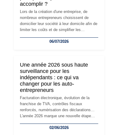
accomplir ?
Lors de la création d'une entreprise, de
nombreux entrepreneurs choisissent de
domicilier leur société à leur domicile afin de
limiter les coûts et de simplifier les
démarches. Mais avec le développement de
06/07/2026
l'activité, cette solution peut rapidement
devenir inadaptée. Déménagement dans des
locaux professionnels, recrutement, image
de marque… Le changement d'adresse du
Une année 2026 sous haute
siège social répond souvent à une nouvelle
surveillance pour les
étape de la vie de l'entreprise et implique
indépendants : ce qui va
plusieurs formalités obligatoires.
changer pour les auto-
entrepreneurs
Facturation électronique, évolution de la
franchise de TVA, contrôles fiscaux
renforcés, numérisation des déclarations…
L'année 2026 marque une nouvelle étape
dans la modernisation des obligations des
02/06/2026
travailleurs indépendants. Si le régime de la
micro-entreprise conserve sa simplicité et