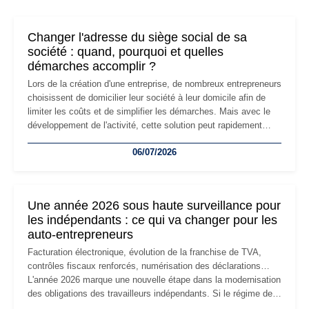
Changer l'adresse du siège social de sa
société : quand, pourquoi et quelles
démarches accomplir ?
Lors de la création d'une entreprise, de nombreux entrepreneurs
choisissent de domicilier leur société à leur domicile afin de
limiter les coûts et de simplifier les démarches. Mais avec le
développement de l'activité, cette solution peut rapidement
devenir inadaptée. Déménagement dans des locaux
06/07/2026
professionnels, recrutement, image de marque… Le
changement d'adresse du siège social répond souvent à une
nouvelle étape de la vie de l'entreprise et implique plusieurs
formalités obligatoires.
Une année 2026 sous haute surveillance pour
les indépendants : ce qui va changer pour les
auto-entrepreneurs
Facturation électronique, évolution de la franchise de TVA,
contrôles fiscaux renforcés, numérisation des déclarations…
L'année 2026 marque une nouvelle étape dans la modernisation
des obligations des travailleurs indépendants. Si le régime de
la micro-entreprise conserve sa simplicité et son attractivité,