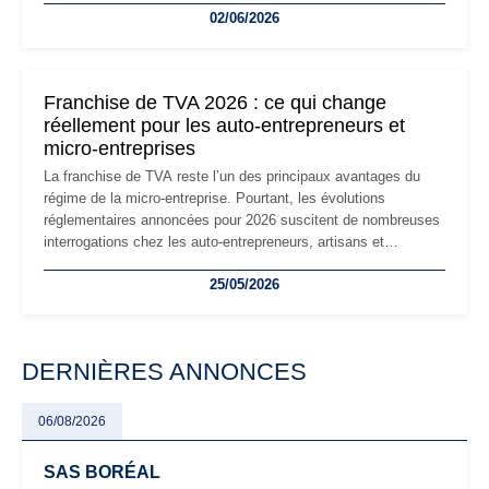
02/06/2026
les auto-entrepreneurs devront s'adapter à un environnement
réglementaire plus exigeant. Décryptage des principaux
changements et des précautions à prendre pour éviter les
mauvaises surprises.
Franchise de TVA 2026 : ce qui change
réellement pour les auto-entrepreneurs et
micro-entreprises
La franchise de TVA reste l’un des principaux avantages du
régime de la micro-entreprise. Pourtant, les évolutions
réglementaires annoncées pour 2026 suscitent de nombreuses
interrogations chez les auto-entrepreneurs, artisans et
freelances. Seuils de chiffre d’affaires, obligations déclaratives,
25/05/2026
facturation ou risque de bascule vers la TVA : les règles
évoluent dans un contexte de contrôle renforcé et de
modernisation fiscale qui oblige les indépendants à rester
particulièrement vigilants.
DERNIÈRES ANNONCES
06/08/2026
SAS BORÉAL