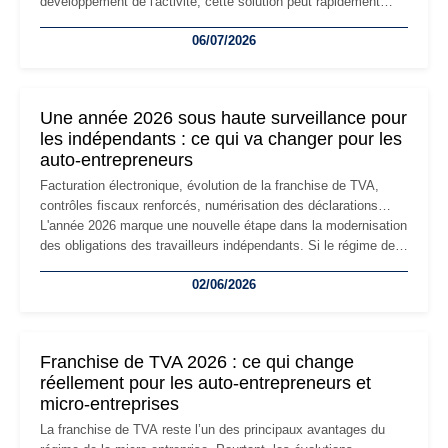
développement de l'activité, cette solution peut rapidement
devenir inadaptée. Déménagement dans des locaux
06/07/2026
professionnels, recrutement, image de marque… Le
changement d'adresse du siège social répond souvent à une
nouvelle étape de la vie de l'entreprise et implique plusieurs
formalités obligatoires.
Une année 2026 sous haute surveillance pour
les indépendants : ce qui va changer pour les
auto-entrepreneurs
Facturation électronique, évolution de la franchise de TVA,
contrôles fiscaux renforcés, numérisation des déclarations…
L'année 2026 marque une nouvelle étape dans la modernisation
des obligations des travailleurs indépendants. Si le régime de
la micro-entreprise conserve sa simplicité et son attractivité,
02/06/2026
les auto-entrepreneurs devront s'adapter à un environnement
réglementaire plus exigeant. Décryptage des principaux
changements et des précautions à prendre pour éviter les
mauvaises surprises.
Franchise de TVA 2026 : ce qui change
réellement pour les auto-entrepreneurs et
micro-entreprises
La franchise de TVA reste l’un des principaux avantages du