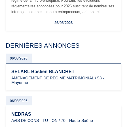
régime de la micro-entreprise. Pourtant, les évolutions
réglementaires annoncées pour 2026 suscitent de nombreuses
interrogations chez les auto-entrepreneurs, artisans et
freelances. Seuils de chiffre d’affaires, obligations déclaratives,
25/05/2026
facturation ou risque de bascule vers la TVA : les règles
évoluent dans un contexte de contrôle renforcé et de
modernisation fiscale qui oblige les indépendants à rester
particulièrement vigilants.
DERNIÈRES ANNONCES
06/08/2026
SELARL Bastien BLANCHET
AMENAGEMENT DE REGIME MATRIMONIAL / 53 -
Mayenne
06/08/2026
NEDRAS
AVIS DE CONSTITUTION / 70 - Haute-Saône