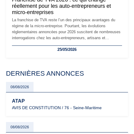
réellement pour les auto-entrepreneurs et
micro-entreprises
La franchise de TVA reste l’un des principaux avantages du
régime de la micro-entreprise. Pourtant, les évolutions
réglementaires annoncées pour 2026 suscitent de nombreuses
interrogations chez les auto-entrepreneurs, artisans et
freelances. Seuils de chiffre d’affaires, obligations déclaratives,
25/05/2026
facturation ou risque de bascule vers la TVA : les règles
évoluent dans un contexte de contrôle renforcé et de
modernisation fiscale qui oblige les indépendants à rester
particulièrement vigilants.
DERNIÈRES ANNONCES
08/08/2026
ATAP
AVIS DE CONSTITUTION / 76 - Seine-Maritime
08/08/2026