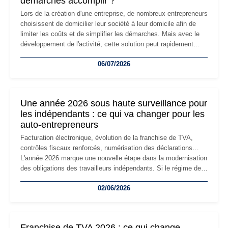
démarches accomplir ?
Lors de la création d'une entreprise, de nombreux entrepreneurs
choisissent de domicilier leur société à leur domicile afin de
limiter les coûts et de simplifier les démarches. Mais avec le
développement de l'activité, cette solution peut rapidement
devenir inadaptée. Déménagement dans des locaux
06/07/2026
professionnels, recrutement, image de marque… Le
changement d'adresse du siège social répond souvent à une
nouvelle étape de la vie de l'entreprise et implique plusieurs
formalités obligatoires.
Une année 2026 sous haute surveillance pour
les indépendants : ce qui va changer pour les
auto-entrepreneurs
Facturation électronique, évolution de la franchise de TVA,
contrôles fiscaux renforcés, numérisation des déclarations…
L'année 2026 marque une nouvelle étape dans la modernisation
des obligations des travailleurs indépendants. Si le régime de
la micro-entreprise conserve sa simplicité et son attractivité,
02/06/2026
les auto-entrepreneurs devront s'adapter à un environnement
réglementaire plus exigeant. Décryptage des principaux
changements et des précautions à prendre pour éviter les
mauvaises surprises.
Franchise de TVA 2026 : ce qui change