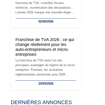
franchise de TVA, contrôles fiscaux
renforcés, numérisation des déclarations…
L'année 2026 marque une nouvelle étape
dans la modernisation des obligations des
02/06/2026
travailleurs indépendants. Si le régime de la
micro-entreprise conserve sa simplicité et
son attractivité, les auto-entrepreneurs
devront s'adapter à un environnement
Franchise de TVA 2026 : ce qui
réglementaire plus exigeant. Décryptage des
change réellement pour les
principaux changements et des précautions
auto-entrepreneurs et micro-
à prendre pour éviter les mauvaises
entreprises
surprises.
La franchise de TVA reste l’un des
principaux avantages du régime de la micro-
entreprise. Pourtant, les évolutions
réglementaires annoncées pour 2026
suscitent de nombreuses interrogations chez
25/05/2026
les auto-entrepreneurs, artisans et
freelances. Seuils de chiffre d’affaires,
obligations déclaratives, facturation ou
risque de bascule vers la TVA : les règles
DERNIÈRES ANNONCES
évoluent dans un contexte de contrôle