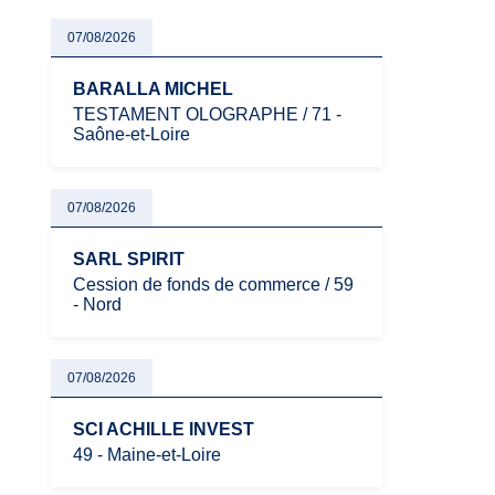
renforcé et de modernisation fiscale qui
oblige les indépendants à rester
07/08/2026
particulièrement vigilants.
BARALLA MICHEL
TESTAMENT OLOGRAPHE / 71 -
Saône-et-Loire
07/08/2026
SARL SPIRIT
Cession de fonds de commerce / 59
- Nord
07/08/2026
SCI ACHILLE INVEST
49 - Maine-et-Loire