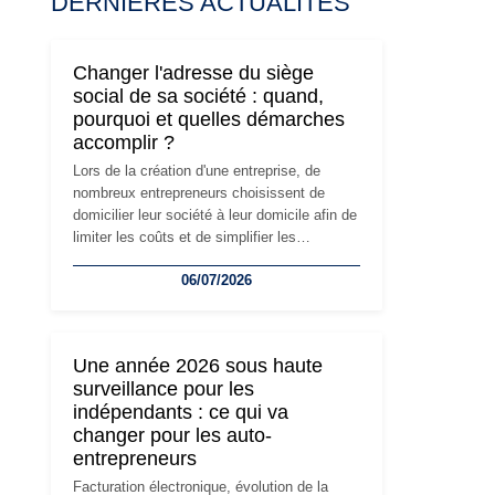
DERNIÈRES ACTUALITÉS
Changer l'adresse du siège
social de sa société : quand,
pourquoi et quelles démarches
accomplir ?
Lors de la création d'une entreprise, de
nombreux entrepreneurs choisissent de
domicilier leur société à leur domicile afin de
limiter les coûts et de simplifier les
démarches. Mais avec le développement de
06/07/2026
l'activité, cette solution peut rapidement
devenir inadaptée. Déménagement dans des
locaux professionnels, recrutement, image
de marque… Le changement d'adresse du
Une année 2026 sous haute
siège social répond souvent à une nouvelle
surveillance pour les
étape de la vie de l'entreprise et implique
indépendants : ce qui va
plusieurs formalités obligatoires.
changer pour les auto-
entrepreneurs
Facturation électronique, évolution de la