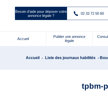
Besoin d’aide pour déposer votre
02 33 72 50 60
annonce légale ?
Publier une annonce
Consul
Accueil
légale
Accueil
-
Liste des journaux habilités
- Bou
tpbm-p