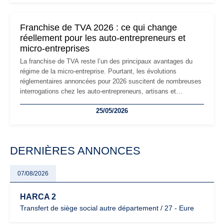
changements et des précautions à prendre pour éviter les
mauvaises surprises.
Franchise de TVA 2026 : ce qui change
réellement pour les auto-entrepreneurs et
micro-entreprises
La franchise de TVA reste l’un des principaux avantages du
régime de la micro-entreprise. Pourtant, les évolutions
réglementaires annoncées pour 2026 suscitent de nombreuses
interrogations chez les auto-entrepreneurs, artisans et
freelances. Seuils de chiffre d’affaires, obligations déclaratives,
25/05/2026
facturation ou risque de bascule vers la TVA : les règles
évoluent dans un contexte de contrôle renforcé et de
modernisation fiscale qui oblige les indépendants à rester
particulièrement vigilants.
DERNIÈRES ANNONCES
07/08/2026
HARCA 2
Transfert de siège social autre département / 27 - Eure