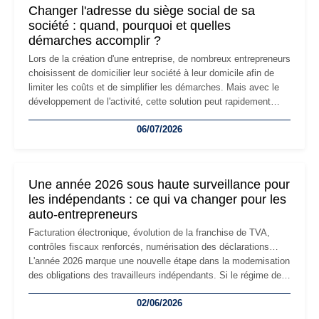
Changer l'adresse du siège social de sa
société : quand, pourquoi et quelles
démarches accomplir ?
Lors de la création d'une entreprise, de nombreux entrepreneurs
choisissent de domicilier leur société à leur domicile afin de
limiter les coûts et de simplifier les démarches. Mais avec le
développement de l'activité, cette solution peut rapidement
devenir inadaptée. Déménagement dans des locaux
06/07/2026
professionnels, recrutement, image de marque… Le
changement d'adresse du siège social répond souvent à une
nouvelle étape de la vie de l'entreprise et implique plusieurs
formalités obligatoires.
Une année 2026 sous haute surveillance pour
les indépendants : ce qui va changer pour les
auto-entrepreneurs
Facturation électronique, évolution de la franchise de TVA,
contrôles fiscaux renforcés, numérisation des déclarations…
L'année 2026 marque une nouvelle étape dans la modernisation
des obligations des travailleurs indépendants. Si le régime de
la micro-entreprise conserve sa simplicité et son attractivité,
02/06/2026
les auto-entrepreneurs devront s'adapter à un environnement
réglementaire plus exigeant. Décryptage des principaux