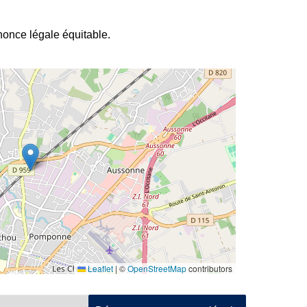
nnonce légale équitable.
Leaflet
|
©
OpenStreetMap
contributors