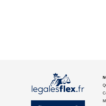
N
Q
C
M