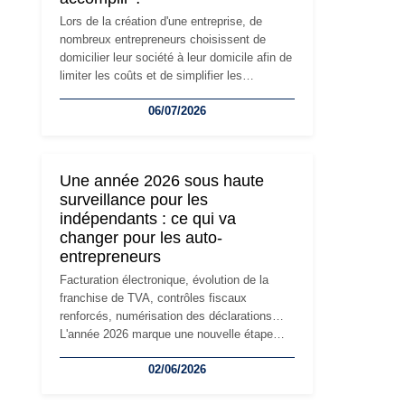
Lors de la création d'une entreprise, de
nombreux entrepreneurs choisissent de
domicilier leur société à leur domicile afin de
limiter les coûts et de simplifier les
démarches. Mais avec le développement de
06/07/2026
l'activité, cette solution peut rapidement
devenir inadaptée. Déménagement dans des
locaux professionnels, recrutement, image
de marque… Le changement d'adresse du
Une année 2026 sous haute
siège social répond souvent à une nouvelle
surveillance pour les
étape de la vie de l'entreprise et implique
indépendants : ce qui va
plusieurs formalités obligatoires.
changer pour les auto-
entrepreneurs
Facturation électronique, évolution de la
franchise de TVA, contrôles fiscaux
renforcés, numérisation des déclarations…
L'année 2026 marque une nouvelle étape
dans la modernisation des obligations des
02/06/2026
travailleurs indépendants. Si le régime de la
micro-entreprise conserve sa simplicité et