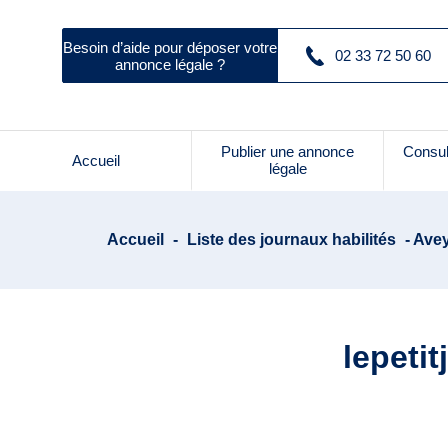
Besoin d’aide pour déposer votre
02 33 72 50 60
annonce légale ?
Publier une annonce
Consul
Accueil
légale
Accueil
-
Liste des journaux habilités
- Avey
lepeti