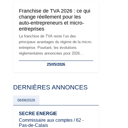
son attractivité, les auto-entrepreneurs
devront s'adapter à un environnement
Franchise de TVA 2026 : ce qui
réglementaire plus exigeant. Décryptage des
change réellement pour les
principaux changements et des précautions
auto-entrepreneurs et micro-
à prendre pour éviter les mauvaises
entreprises
surprises.
La franchise de TVA reste l’un des
principaux avantages du régime de la micro-
entreprise. Pourtant, les évolutions
réglementaires annoncées pour 2026
suscitent de nombreuses interrogations chez
25/05/2026
les auto-entrepreneurs, artisans et
freelances. Seuils de chiffre d’affaires,
obligations déclaratives, facturation ou
risque de bascule vers la TVA : les règles
DERNIÈRES ANNONCES
évoluent dans un contexte de contrôle
renforcé et de modernisation fiscale qui
oblige les indépendants à rester
06/08/2026
particulièrement vigilants.
SECRE ENERGIE
Commissaire aux comptes / 62 -
Pas-de-Calais