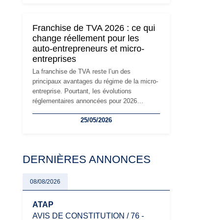
micro-entreprise conserve sa simplicité et
son attractivité, les auto-entrepreneurs
devront s'adapter à un environnement
Franchise de TVA 2026 : ce qui
réglementaire plus exigeant. Décryptage des
change réellement pour les
principaux changements et des précautions
auto-entrepreneurs et micro-
à prendre pour éviter les mauvaises
entreprises
surprises.
La franchise de TVA reste l’un des
principaux avantages du régime de la micro-
entreprise. Pourtant, les évolutions
réglementaires annoncées pour 2026
suscitent de nombreuses interrogations chez
25/05/2026
les auto-entrepreneurs, artisans et
freelances. Seuils de chiffre d’affaires,
obligations déclaratives, facturation ou
risque de bascule vers la TVA : les règles
DERNIÈRES ANNONCES
évoluent dans un contexte de contrôle
renforcé et de modernisation fiscale qui
oblige les indépendants à rester
08/08/2026
particulièrement vigilants.
ATAP
AVIS DE CONSTITUTION / 76 -