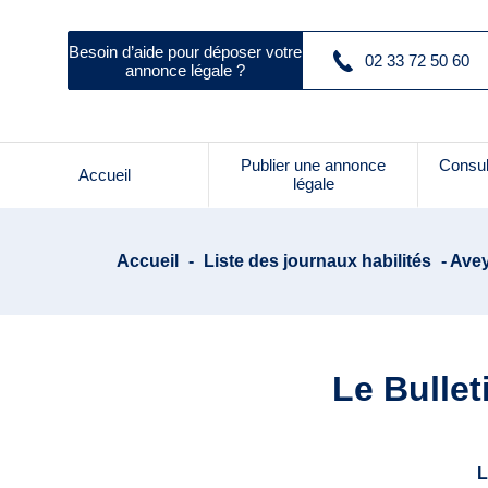
Besoin d’aide pour déposer votre
02 33 72 50 60
annonce légale ?
Publier une annonce
Consul
Accueil
légale
Accueil
-
Liste des journaux habilités
- Avey
Le Bullet
L