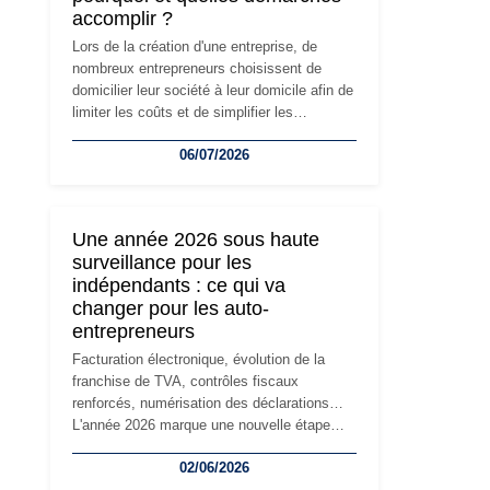
accomplir ?
Lors de la création d'une entreprise, de
nombreux entrepreneurs choisissent de
domicilier leur société à leur domicile afin de
limiter les coûts et de simplifier les
démarches. Mais avec le développement de
06/07/2026
l'activité, cette solution peut rapidement
devenir inadaptée. Déménagement dans des
locaux professionnels, recrutement, image
de marque… Le changement d'adresse du
Une année 2026 sous haute
siège social répond souvent à une nouvelle
surveillance pour les
étape de la vie de l'entreprise et implique
indépendants : ce qui va
plusieurs formalités obligatoires.
changer pour les auto-
entrepreneurs
Facturation électronique, évolution de la
franchise de TVA, contrôles fiscaux
renforcés, numérisation des déclarations…
L'année 2026 marque une nouvelle étape
dans la modernisation des obligations des
02/06/2026
travailleurs indépendants. Si le régime de la