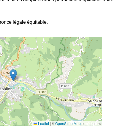
nnonce légale équitable.
Leaflet
|
©
OpenStreetMap
contributors