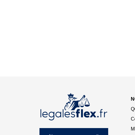
N
Q
C
M