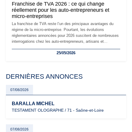
Franchise de TVA 2026 : ce qui change
réellement pour les auto-entrepreneurs et
micro-entreprises
La franchise de TVA reste l’un des principaux avantages du
régime de la micro-entreprise. Pourtant, les évolutions
réglementaires annoncées pour 2026 suscitent de nombreuses
interrogations chez les auto-entrepreneurs, artisans et
freelances. Seuils de chiffre d’affaires, obligations déclaratives,
25/05/2026
facturation ou risque de bascule vers la TVA : les règles
évoluent dans un contexte de contrôle renforcé et de
modernisation fiscale qui oblige les indépendants à rester
particulièrement vigilants.
DERNIÈRES ANNONCES
07/08/2026
BARALLA MICHEL
TESTAMENT OLOGRAPHE / 71 - Saône-et-Loire
07/08/2026