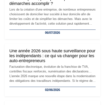
démarches accomplir ?
Lors de la création d'une entreprise, de nombreux entrepreneurs
choisissent de domicilier leur société à leur domicile afin de
limiter les coûts et de simplifier les démarches. Mais avec le
développement de l'activité, cette solution peut rapidement
devenir inadaptée. Déménagement dans des locaux
06/07/2026
professionnels, recrutement, image de marque… Le
changement d'adresse du siège social répond souvent à une
nouvelle étape de la vie de l'entreprise et implique plusieurs
formalités obligatoires.
Une année 2026 sous haute surveillance pour
les indépendants : ce qui va changer pour les
auto-entrepreneurs
Facturation électronique, évolution de la franchise de TVA,
contrôles fiscaux renforcés, numérisation des déclarations…
L'année 2026 marque une nouvelle étape dans la modernisation
des obligations des travailleurs indépendants. Si le régime de
la micro-entreprise conserve sa simplicité et son attractivité,
02/06/2026
les auto-entrepreneurs devront s'adapter à un environnement
réglementaire plus exigeant. Décryptage des principaux
changements et des précautions à prendre pour éviter les
mauvaises surprises.