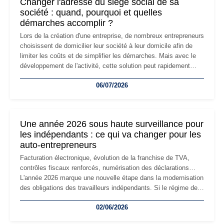
Changer l'adresse du siège social de sa
société : quand, pourquoi et quelles
démarches accomplir ?
Lors de la création d'une entreprise, de nombreux entrepreneurs
choisissent de domicilier leur société à leur domicile afin de
limiter les coûts et de simplifier les démarches. Mais avec le
développement de l'activité, cette solution peut rapidement
devenir inadaptée. Déménagement dans des locaux
06/07/2026
professionnels, recrutement, image de marque… Le
changement d'adresse du siège social répond souvent à une
nouvelle étape de la vie de l'entreprise et implique plusieurs
formalités obligatoires.
Une année 2026 sous haute surveillance pour
les indépendants : ce qui va changer pour les
auto-entrepreneurs
Facturation électronique, évolution de la franchise de TVA,
contrôles fiscaux renforcés, numérisation des déclarations…
L'année 2026 marque une nouvelle étape dans la modernisation
des obligations des travailleurs indépendants. Si le régime de
la micro-entreprise conserve sa simplicité et son attractivité,
02/06/2026
les auto-entrepreneurs devront s'adapter à un environnement
réglementaire plus exigeant. Décryptage des principaux