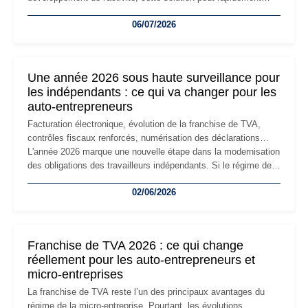
devenir inadaptée. Déménagement dans des locaux
06/07/2026
professionnels, recrutement, image de marque… Le
changement d'adresse du siège social répond souvent à une
nouvelle étape de la vie de l'entreprise et implique plusieurs
formalités obligatoires.
Une année 2026 sous haute surveillance pour
les indépendants : ce qui va changer pour les
auto-entrepreneurs
Facturation électronique, évolution de la franchise de TVA,
contrôles fiscaux renforcés, numérisation des déclarations…
L'année 2026 marque une nouvelle étape dans la modernisation
des obligations des travailleurs indépendants. Si le régime de
la micro-entreprise conserve sa simplicité et son attractivité,
02/06/2026
les auto-entrepreneurs devront s'adapter à un environnement
réglementaire plus exigeant. Décryptage des principaux
changements et des précautions à prendre pour éviter les
mauvaises surprises.
Franchise de TVA 2026 : ce qui change
réellement pour les auto-entrepreneurs et
micro-entreprises
La franchise de TVA reste l’un des principaux avantages du
régime de la micro-entreprise. Pourtant, les évolutions