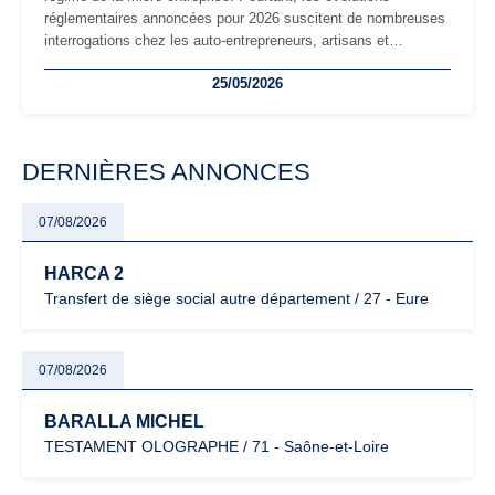
réglementaires annoncées pour 2026 suscitent de nombreuses
interrogations chez les auto-entrepreneurs, artisans et
freelances. Seuils de chiffre d’affaires, obligations déclaratives,
25/05/2026
facturation ou risque de bascule vers la TVA : les règles
évoluent dans un contexte de contrôle renforcé et de
modernisation fiscale qui oblige les indépendants à rester
particulièrement vigilants.
DERNIÈRES ANNONCES
07/08/2026
HARCA 2
Transfert de siège social autre département / 27 - Eure
07/08/2026
BARALLA MICHEL
TESTAMENT OLOGRAPHE / 71 - Saône-et-Loire