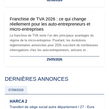
02/06/2026
les auto-entrepreneurs devront s'adapter à un environnement
réglementaire plus exigeant. Décryptage des principaux
changements et des précautions à prendre pour éviter les
mauvaises surprises.
Franchise de TVA 2026 : ce qui change
réellement pour les auto-entrepreneurs et
micro-entreprises
La franchise de TVA reste l’un des principaux avantages du
régime de la micro-entreprise. Pourtant, les évolutions
réglementaires annoncées pour 2026 suscitent de nombreuses
interrogations chez les auto-entrepreneurs, artisans et
freelances. Seuils de chiffre d’affaires, obligations déclaratives,
25/05/2026
facturation ou risque de bascule vers la TVA : les règles
évoluent dans un contexte de contrôle renforcé et de
modernisation fiscale qui oblige les indépendants à rester
particulièrement vigilants.
DERNIÈRES ANNONCES
07/08/2026
HARCA 2
Transfert de siège social autre département / 27 - Eure