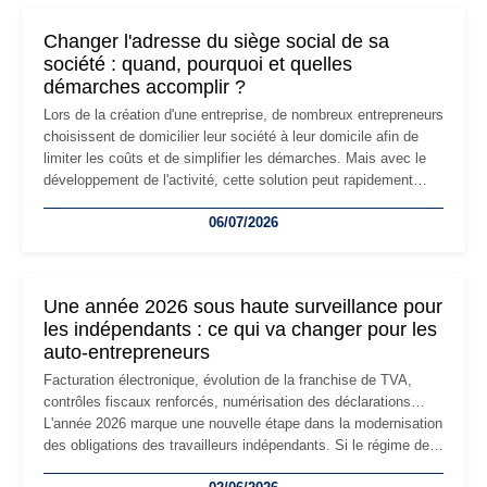
Changer l'adresse du siège social de sa
société : quand, pourquoi et quelles
démarches accomplir ?
Lors de la création d'une entreprise, de nombreux entrepreneurs
choisissent de domicilier leur société à leur domicile afin de
limiter les coûts et de simplifier les démarches. Mais avec le
développement de l'activité, cette solution peut rapidement
devenir inadaptée. Déménagement dans des locaux
06/07/2026
professionnels, recrutement, image de marque… Le
changement d'adresse du siège social répond souvent à une
nouvelle étape de la vie de l'entreprise et implique plusieurs
formalités obligatoires.
Une année 2026 sous haute surveillance pour
les indépendants : ce qui va changer pour les
auto-entrepreneurs
Facturation électronique, évolution de la franchise de TVA,
contrôles fiscaux renforcés, numérisation des déclarations…
L'année 2026 marque une nouvelle étape dans la modernisation
des obligations des travailleurs indépendants. Si le régime de
la micro-entreprise conserve sa simplicité et son attractivité,