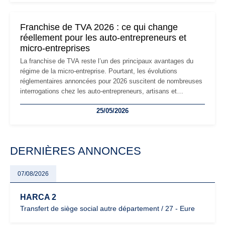
changements et des précautions à prendre pour éviter les
mauvaises surprises.
Franchise de TVA 2026 : ce qui change
réellement pour les auto-entrepreneurs et
micro-entreprises
La franchise de TVA reste l’un des principaux avantages du
régime de la micro-entreprise. Pourtant, les évolutions
réglementaires annoncées pour 2026 suscitent de nombreuses
interrogations chez les auto-entrepreneurs, artisans et
freelances. Seuils de chiffre d’affaires, obligations déclaratives,
25/05/2026
facturation ou risque de bascule vers la TVA : les règles
évoluent dans un contexte de contrôle renforcé et de
modernisation fiscale qui oblige les indépendants à rester
particulièrement vigilants.
DERNIÈRES ANNONCES
07/08/2026
HARCA 2
Transfert de siège social autre département / 27 - Eure