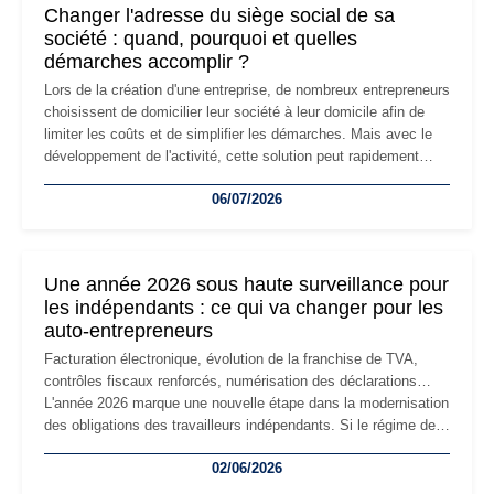
Changer l'adresse du siège social de sa
société : quand, pourquoi et quelles
démarches accomplir ?
Lors de la création d'une entreprise, de nombreux entrepreneurs
choisissent de domicilier leur société à leur domicile afin de
limiter les coûts et de simplifier les démarches. Mais avec le
développement de l'activité, cette solution peut rapidement
devenir inadaptée. Déménagement dans des locaux
06/07/2026
professionnels, recrutement, image de marque… Le
changement d'adresse du siège social répond souvent à une
nouvelle étape de la vie de l'entreprise et implique plusieurs
formalités obligatoires.
Une année 2026 sous haute surveillance pour
les indépendants : ce qui va changer pour les
auto-entrepreneurs
Facturation électronique, évolution de la franchise de TVA,
contrôles fiscaux renforcés, numérisation des déclarations…
L'année 2026 marque une nouvelle étape dans la modernisation
des obligations des travailleurs indépendants. Si le régime de
la micro-entreprise conserve sa simplicité et son attractivité,
02/06/2026
les auto-entrepreneurs devront s'adapter à un environnement
réglementaire plus exigeant. Décryptage des principaux