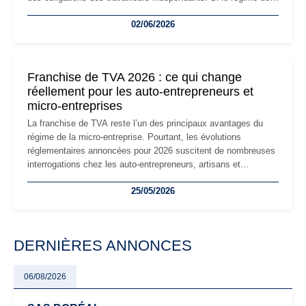
la micro-entreprise conserve sa simplicité et son attractivité,
02/06/2026
les auto-entrepreneurs devront s'adapter à un environnement
réglementaire plus exigeant. Décryptage des principaux
changements et des précautions à prendre pour éviter les
mauvaises surprises.
Franchise de TVA 2026 : ce qui change
réellement pour les auto-entrepreneurs et
micro-entreprises
La franchise de TVA reste l’un des principaux avantages du
régime de la micro-entreprise. Pourtant, les évolutions
réglementaires annoncées pour 2026 suscitent de nombreuses
interrogations chez les auto-entrepreneurs, artisans et
freelances. Seuils de chiffre d’affaires, obligations déclaratives,
25/05/2026
facturation ou risque de bascule vers la TVA : les règles
évoluent dans un contexte de contrôle renforcé et de
modernisation fiscale qui oblige les indépendants à rester
particulièrement vigilants.
DERNIÈRES ANNONCES
06/08/2026