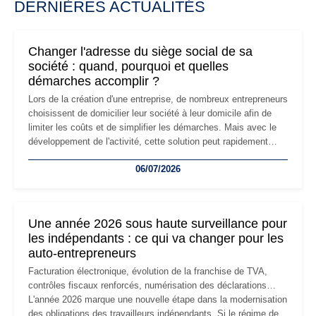
DERNIÈRES ACTUALITÉS
Changer l'adresse du siège social de sa
société : quand, pourquoi et quelles
démarches accomplir ?
Lors de la création d'une entreprise, de nombreux entrepreneurs
choisissent de domicilier leur société à leur domicile afin de
limiter les coûts et de simplifier les démarches. Mais avec le
développement de l'activité, cette solution peut rapidement
devenir inadaptée. Déménagement dans des locaux
06/07/2026
professionnels, recrutement, image de marque… Le
changement d'adresse du siège social répond souvent à une
nouvelle étape de la vie de l'entreprise et implique plusieurs
formalités obligatoires.
Une année 2026 sous haute surveillance pour
les indépendants : ce qui va changer pour les
auto-entrepreneurs
Facturation électronique, évolution de la franchise de TVA,
contrôles fiscaux renforcés, numérisation des déclarations…
L'année 2026 marque une nouvelle étape dans la modernisation
des obligations des travailleurs indépendants. Si le régime de