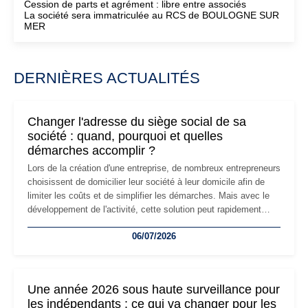
Cession de parts et agrément : libre entre associés
La société sera immatriculée au RCS de BOULOGNE SUR
MER
DERNIÈRES ACTUALITÉS
Changer l'adresse du siège social de sa
société : quand, pourquoi et quelles
démarches accomplir ?
Lors de la création d'une entreprise, de nombreux entrepreneurs
choisissent de domicilier leur société à leur domicile afin de
limiter les coûts et de simplifier les démarches. Mais avec le
développement de l'activité, cette solution peut rapidement
devenir inadaptée. Déménagement dans des locaux
06/07/2026
professionnels, recrutement, image de marque… Le
changement d'adresse du siège social répond souvent à une
nouvelle étape de la vie de l'entreprise et implique plusieurs
formalités obligatoires.
Une année 2026 sous haute surveillance pour
les indépendants : ce qui va changer pour les