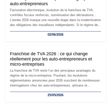
auto-entrepreneurs
Facturation électronique, évolution de la franchise de TVA,
contrôles fiscaux renforcés, numérisation des déclarations…
L'année 2026 marque une nouvelle étape dans la modernisation
des obligations des travailleurs indépendants. Si le régime de
la micro-entreprise conserve sa simplicité et son attractivité,
02/06/2026
les auto-entrepreneurs devront s'adapter à un environnement
réglementaire plus exigeant. Décryptage des principaux
changements et des précautions à prendre pour éviter les
mauvaises surprises.
Franchise de TVA 2026 : ce qui change
réellement pour les auto-entrepreneurs et
micro-entreprises
La franchise de TVA reste l’un des principaux avantages du
régime de la micro-entreprise. Pourtant, les évolutions
réglementaires annoncées pour 2026 suscitent de nombreuses
interrogations chez les auto-entrepreneurs, artisans et
freelances. Seuils de chiffre d’affaires, obligations déclaratives,
25/05/2026
facturation ou risque de bascule vers la TVA : les règles
évoluent dans un contexte de contrôle renforcé et de
modernisation fiscale qui oblige les indépendants à rester
particulièrement vigilants.