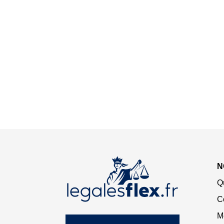
N
Q
C
M