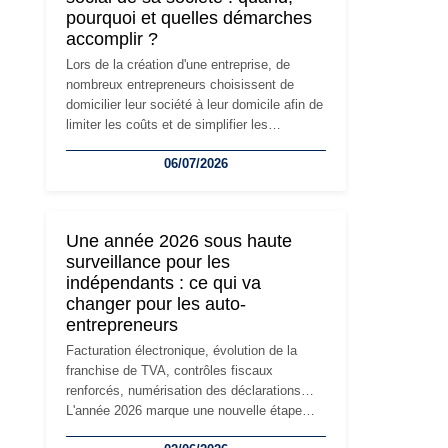
pourquoi et quelles démarches
accomplir ?
Lors de la création d'une entreprise, de
nombreux entrepreneurs choisissent de
domicilier leur société à leur domicile afin de
limiter les coûts et de simplifier les
démarches. Mais avec le développement de
06/07/2026
l'activité, cette solution peut rapidement
devenir inadaptée. Déménagement dans des
locaux professionnels, recrutement, image
de marque… Le changement d'adresse du
Une année 2026 sous haute
siège social répond souvent à une nouvelle
surveillance pour les
étape de la vie de l'entreprise et implique
indépendants : ce qui va
plusieurs formalités obligatoires.
changer pour les auto-
entrepreneurs
Facturation électronique, évolution de la
franchise de TVA, contrôles fiscaux
renforcés, numérisation des déclarations…
L'année 2026 marque une nouvelle étape
dans la modernisation des obligations des