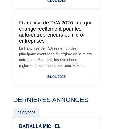
02/06/2026
travailleurs indépendants. Si le régime de la
micro-entreprise conserve sa simplicité et
son attractivité, les auto-entrepreneurs
devront s'adapter à un environnement
Franchise de TVA 2026 : ce qui
réglementaire plus exigeant. Décryptage des
change réellement pour les
principaux changements et des précautions
auto-entrepreneurs et micro-
à prendre pour éviter les mauvaises
entreprises
surprises.
La franchise de TVA reste l’un des
principaux avantages du régime de la micro-
entreprise. Pourtant, les évolutions
réglementaires annoncées pour 2026
suscitent de nombreuses interrogations chez
25/05/2026
les auto-entrepreneurs, artisans et
freelances. Seuils de chiffre d’affaires,
obligations déclaratives, facturation ou
risque de bascule vers la TVA : les règles
DERNIÈRES ANNONCES
évoluent dans un contexte de contrôle
renforcé et de modernisation fiscale qui
oblige les indépendants à rester
07/08/2026
particulièrement vigilants.
BARALLA MICHEL