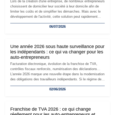
Lors de la création d'une entreprise, de nombreux entrepreneurs
choisissent de domicilier leur société à leur domicile afin de
limiter les coûts et de simplifier les démarches. Mais avec le
développement de l'activité, cette solution peut rapidement
devenir inadaptée. Déménagement dans des locaux
06/07/2026
professionnels, recrutement, image de marque… Le
changement d'adresse du siège social répond souvent à une
nouvelle étape de la vie de l'entreprise et implique plusieurs
formalités obligatoires.
Une année 2026 sous haute surveillance pour
les indépendants : ce qui va changer pour les
auto-entrepreneurs
Facturation électronique, évolution de la franchise de TVA,
contrôles fiscaux renforcés, numérisation des déclarations…
L'année 2026 marque une nouvelle étape dans la modernisation
des obligations des travailleurs indépendants. Si le régime de
la micro-entreprise conserve sa simplicité et son attractivité,
02/06/2026
les auto-entrepreneurs devront s'adapter à un environnement
réglementaire plus exigeant. Décryptage des principaux
changements et des précautions à prendre pour éviter les
mauvaises surprises.
Franchise de TVA 2026 : ce qui change
réellement pour les auto-entrepreneurs et