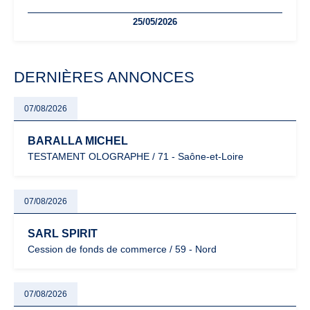
freelances. Seuils de chiffre d’affaires, obligations déclaratives,
25/05/2026
facturation ou risque de bascule vers la TVA : les règles
évoluent dans un contexte de contrôle renforcé et de
modernisation fiscale qui oblige les indépendants à rester
particulièrement vigilants.
DERNIÈRES ANNONCES
07/08/2026
BARALLA MICHEL
TESTAMENT OLOGRAPHE / 71 - Saône-et-Loire
07/08/2026
SARL SPIRIT
Cession de fonds de commerce / 59 - Nord
07/08/2026