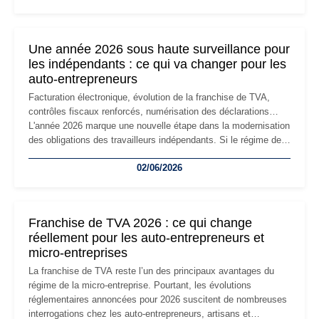
changement d'adresse du siège social répond souvent à une
nouvelle étape de la vie de l'entreprise et implique plusieurs
formalités obligatoires.
Une année 2026 sous haute surveillance pour
les indépendants : ce qui va changer pour les
auto-entrepreneurs
Facturation électronique, évolution de la franchise de TVA,
contrôles fiscaux renforcés, numérisation des déclarations…
L'année 2026 marque une nouvelle étape dans la modernisation
des obligations des travailleurs indépendants. Si le régime de
la micro-entreprise conserve sa simplicité et son attractivité,
02/06/2026
les auto-entrepreneurs devront s'adapter à un environnement
réglementaire plus exigeant. Décryptage des principaux
changements et des précautions à prendre pour éviter les
mauvaises surprises.
Franchise de TVA 2026 : ce qui change
réellement pour les auto-entrepreneurs et
micro-entreprises
La franchise de TVA reste l’un des principaux avantages du
régime de la micro-entreprise. Pourtant, les évolutions
réglementaires annoncées pour 2026 suscitent de nombreuses
interrogations chez les auto-entrepreneurs, artisans et