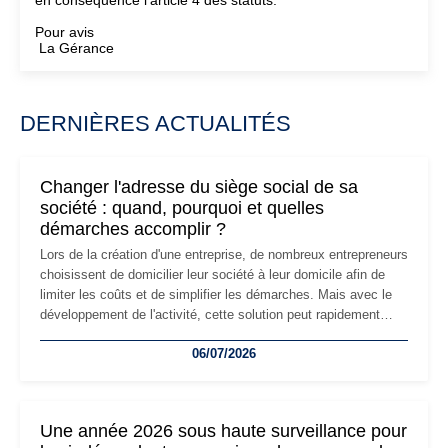
en conséquence l'article 4 des statuts.
Pour avis
La Gérance
DERNIÈRES ACTUALITÉS
Changer l'adresse du siège social de sa
société : quand, pourquoi et quelles
démarches accomplir ?
Lors de la création d'une entreprise, de nombreux entrepreneurs
choisissent de domicilier leur société à leur domicile afin de
limiter les coûts et de simplifier les démarches. Mais avec le
développement de l'activité, cette solution peut rapidement
devenir inadaptée. Déménagement dans des locaux
06/07/2026
professionnels, recrutement, image de marque… Le
changement d'adresse du siège social répond souvent à une
nouvelle étape de la vie de l'entreprise et implique plusieurs
formalités obligatoires.
Une année 2026 sous haute surveillance pour