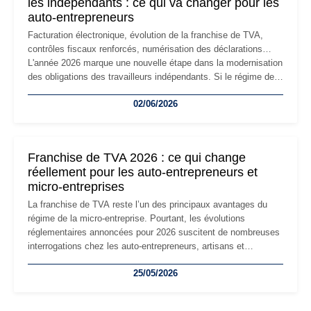
les indépendants : ce qui va changer pour les
auto-entrepreneurs
Facturation électronique, évolution de la franchise de TVA,
contrôles fiscaux renforcés, numérisation des déclarations…
L'année 2026 marque une nouvelle étape dans la modernisation
des obligations des travailleurs indépendants. Si le régime de
la micro-entreprise conserve sa simplicité et son attractivité,
02/06/2026
les auto-entrepreneurs devront s'adapter à un environnement
réglementaire plus exigeant. Décryptage des principaux
changements et des précautions à prendre pour éviter les
mauvaises surprises.
Franchise de TVA 2026 : ce qui change
réellement pour les auto-entrepreneurs et
micro-entreprises
La franchise de TVA reste l’un des principaux avantages du
régime de la micro-entreprise. Pourtant, les évolutions
réglementaires annoncées pour 2026 suscitent de nombreuses
interrogations chez les auto-entrepreneurs, artisans et
freelances. Seuils de chiffre d’affaires, obligations déclaratives,
25/05/2026
facturation ou risque de bascule vers la TVA : les règles
évoluent dans un contexte de contrôle renforcé et de
modernisation fiscale qui oblige les indépendants à rester