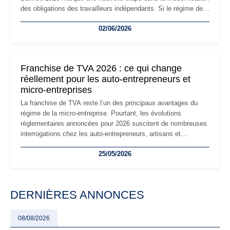
des obligations des travailleurs indépendants. Si le régime de
la micro-entreprise conserve sa simplicité et son attractivité,
02/06/2026
les auto-entrepreneurs devront s'adapter à un environnement
réglementaire plus exigeant. Décryptage des principaux
changements et des précautions à prendre pour éviter les
mauvaises surprises.
Franchise de TVA 2026 : ce qui change
réellement pour les auto-entrepreneurs et
micro-entreprises
La franchise de TVA reste l’un des principaux avantages du
régime de la micro-entreprise. Pourtant, les évolutions
réglementaires annoncées pour 2026 suscitent de nombreuses
interrogations chez les auto-entrepreneurs, artisans et
freelances. Seuils de chiffre d’affaires, obligations déclaratives,
25/05/2026
facturation ou risque de bascule vers la TVA : les règles
évoluent dans un contexte de contrôle renforcé et de
modernisation fiscale qui oblige les indépendants à rester
particulièrement vigilants.
DERNIÈRES ANNONCES
08/08/2026