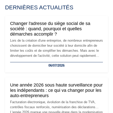
DERNIÈRES ACTUALITÉS
Changer l'adresse du siège social de sa
société : quand, pourquoi et quelles
démarches accomplir ?
Lors de la création d'une entreprise, de nombreux entrepreneurs
choisissent de domicilier leur société à leur domicile afin de
limiter les coûts et de simplifier les démarches. Mais avec le
développement de l'activité, cette solution peut rapidement
devenir inadaptée. Déménagement dans des locaux
06/07/2026
professionnels, recrutement, image de marque… Le
changement d'adresse du siège social répond souvent à une
nouvelle étape de la vie de l'entreprise et implique plusieurs
formalités obligatoires.
Une année 2026 sous haute surveillance pour
les indépendants : ce qui va changer pour les
auto-entrepreneurs
Facturation électronique, évolution de la franchise de TVA,
contrôles fiscaux renforcés, numérisation des déclarations…
L'année 2026 marque une nouvelle étape dans la modernisation