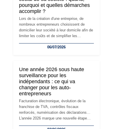
pourquoi et quelles démarches
accomplir ?
Lors de la création d'une entreprise, de
nombreux entrepreneurs choisissent de
domicilier leur société à leur domicile afin de
limiter les coûts et de simplifier les
démarches. Mais avec le développement de
06/07/2026
l'activité, cette solution peut rapidement
devenir inadaptée. Déménagement dans des
locaux professionnels, recrutement, image
de marque… Le changement d'adresse du
Une année 2026 sous haute
siège social répond souvent à une nouvelle
surveillance pour les
étape de la vie de l'entreprise et implique
indépendants : ce qui va
plusieurs formalités obligatoires.
changer pour les auto-
entrepreneurs
Facturation électronique, évolution de la
franchise de TVA, contrôles fiscaux
renforcés, numérisation des déclarations…
L'année 2026 marque une nouvelle étape
dans la modernisation des obligations des