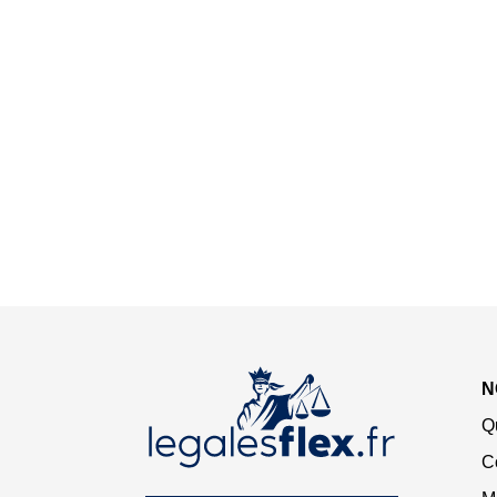
N
Q
C