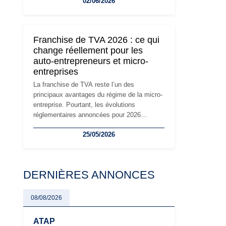
02/06/2026
travailleurs indépendants. Si le régime de la
micro-entreprise conserve sa simplicité et
son attractivité, les auto-entrepreneurs
devront s'adapter à un environnement
Franchise de TVA 2026 : ce qui
réglementaire plus exigeant. Décryptage des
change réellement pour les
principaux changements et des précautions
auto-entrepreneurs et micro-
à prendre pour éviter les mauvaises
entreprises
surprises.
La franchise de TVA reste l’un des
principaux avantages du régime de la micro-
entreprise. Pourtant, les évolutions
réglementaires annoncées pour 2026
suscitent de nombreuses interrogations chez
25/05/2026
les auto-entrepreneurs, artisans et
freelances. Seuils de chiffre d’affaires,
obligations déclaratives, facturation ou
risque de bascule vers la TVA : les règles
DERNIÈRES ANNONCES
évoluent dans un contexte de contrôle
renforcé et de modernisation fiscale qui
oblige les indépendants à rester
08/08/2026
particulièrement vigilants.
ATAP