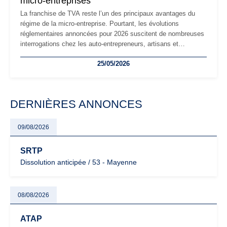
micro-entreprises
La franchise de TVA reste l’un des principaux avantages du
régime de la micro-entreprise. Pourtant, les évolutions
réglementaires annoncées pour 2026 suscitent de nombreuses
interrogations chez les auto-entrepreneurs, artisans et
freelances. Seuils de chiffre d’affaires, obligations déclaratives,
25/05/2026
facturation ou risque de bascule vers la TVA : les règles
évoluent dans un contexte de contrôle renforcé et de
modernisation fiscale qui oblige les indépendants à rester
particulièrement vigilants.
DERNIÈRES ANNONCES
09/08/2026
SRTP
Dissolution anticipée / 53 - Mayenne
08/08/2026
ATAP