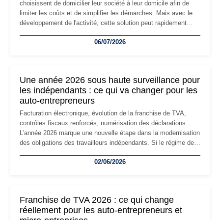
choisissent de domicilier leur société à leur domicile afin de
limiter les coûts et de simplifier les démarches. Mais avec le
développement de l'activité, cette solution peut rapidement
devenir inadaptée. Déménagement dans des locaux
06/07/2026
professionnels, recrutement, image de marque… Le
changement d'adresse du siège social répond souvent à une
nouvelle étape de la vie de l'entreprise et implique plusieurs
formalités obligatoires.
Une année 2026 sous haute surveillance pour
les indépendants : ce qui va changer pour les
auto-entrepreneurs
Facturation électronique, évolution de la franchise de TVA,
contrôles fiscaux renforcés, numérisation des déclarations…
L'année 2026 marque une nouvelle étape dans la modernisation
des obligations des travailleurs indépendants. Si le régime de
la micro-entreprise conserve sa simplicité et son attractivité,
02/06/2026
les auto-entrepreneurs devront s'adapter à un environnement
réglementaire plus exigeant. Décryptage des principaux
changements et des précautions à prendre pour éviter les
mauvaises surprises.
Franchise de TVA 2026 : ce qui change
réellement pour les auto-entrepreneurs et