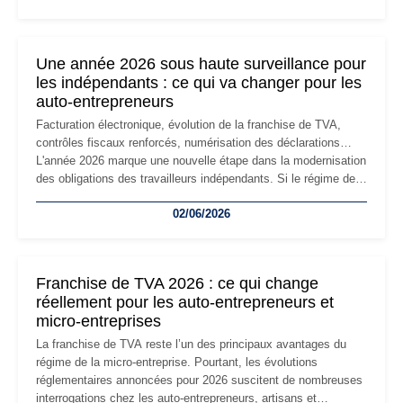
changement d'adresse du siège social répond souvent à une
nouvelle étape de la vie de l'entreprise et implique plusieurs
formalités obligatoires.
Une année 2026 sous haute surveillance pour
les indépendants : ce qui va changer pour les
auto-entrepreneurs
Facturation électronique, évolution de la franchise de TVA,
contrôles fiscaux renforcés, numérisation des déclarations…
L'année 2026 marque une nouvelle étape dans la modernisation
des obligations des travailleurs indépendants. Si le régime de
la micro-entreprise conserve sa simplicité et son attractivité,
02/06/2026
les auto-entrepreneurs devront s'adapter à un environnement
réglementaire plus exigeant. Décryptage des principaux
changements et des précautions à prendre pour éviter les
mauvaises surprises.
Franchise de TVA 2026 : ce qui change
réellement pour les auto-entrepreneurs et
micro-entreprises
La franchise de TVA reste l’un des principaux avantages du
régime de la micro-entreprise. Pourtant, les évolutions
réglementaires annoncées pour 2026 suscitent de nombreuses
interrogations chez les auto-entrepreneurs, artisans et