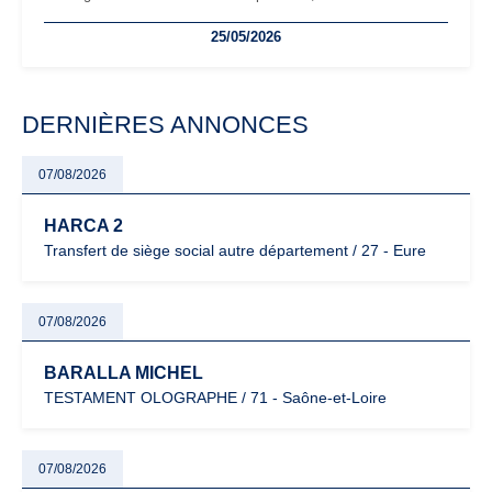
freelances. Seuils de chiffre d’affaires, obligations déclaratives,
25/05/2026
facturation ou risque de bascule vers la TVA : les règles
évoluent dans un contexte de contrôle renforcé et de
modernisation fiscale qui oblige les indépendants à rester
particulièrement vigilants.
DERNIÈRES ANNONCES
07/08/2026
HARCA 2
Transfert de siège social autre département / 27 - Eure
07/08/2026
BARALLA MICHEL
TESTAMENT OLOGRAPHE / 71 - Saône-et-Loire
07/08/2026