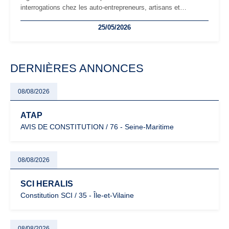
interrogations chez les auto-entrepreneurs, artisans et
freelances. Seuils de chiffre d’affaires, obligations déclaratives,
25/05/2026
facturation ou risque de bascule vers la TVA : les règles
évoluent dans un contexte de contrôle renforcé et de
modernisation fiscale qui oblige les indépendants à rester
particulièrement vigilants.
DERNIÈRES ANNONCES
08/08/2026
ATAP
AVIS DE CONSTITUTION / 76 - Seine-Maritime
08/08/2026
SCI HERALIS
Constitution SCI / 35 - Île-et-Vilaine
08/08/2026