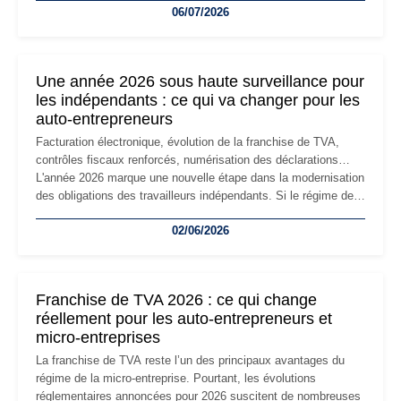
06/07/2026
professionnels, recrutement, image de marque… Le
changement d'adresse du siège social répond souvent à une
nouvelle étape de la vie de l'entreprise et implique plusieurs
formalités obligatoires.
Une année 2026 sous haute surveillance pour
les indépendants : ce qui va changer pour les
auto-entrepreneurs
Facturation électronique, évolution de la franchise de TVA,
contrôles fiscaux renforcés, numérisation des déclarations…
L'année 2026 marque une nouvelle étape dans la modernisation
des obligations des travailleurs indépendants. Si le régime de
la micro-entreprise conserve sa simplicité et son attractivité,
02/06/2026
les auto-entrepreneurs devront s'adapter à un environnement
réglementaire plus exigeant. Décryptage des principaux
changements et des précautions à prendre pour éviter les
mauvaises surprises.
Franchise de TVA 2026 : ce qui change
réellement pour les auto-entrepreneurs et
micro-entreprises
La franchise de TVA reste l’un des principaux avantages du
régime de la micro-entreprise. Pourtant, les évolutions
réglementaires annoncées pour 2026 suscitent de nombreuses