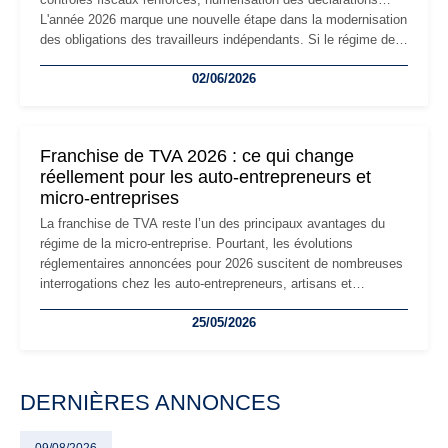
L'année 2026 marque une nouvelle étape dans la modernisation
des obligations des travailleurs indépendants. Si le régime de
la micro-entreprise conserve sa simplicité et son attractivité,
02/06/2026
les auto-entrepreneurs devront s'adapter à un environnement
réglementaire plus exigeant. Décryptage des principaux
changements et des précautions à prendre pour éviter les
mauvaises surprises.
Franchise de TVA 2026 : ce qui change
réellement pour les auto-entrepreneurs et
micro-entreprises
La franchise de TVA reste l’un des principaux avantages du
régime de la micro-entreprise. Pourtant, les évolutions
réglementaires annoncées pour 2026 suscitent de nombreuses
interrogations chez les auto-entrepreneurs, artisans et
freelances. Seuils de chiffre d’affaires, obligations déclaratives,
25/05/2026
facturation ou risque de bascule vers la TVA : les règles
évoluent dans un contexte de contrôle renforcé et de
modernisation fiscale qui oblige les indépendants à rester
particulièrement vigilants.
DERNIÈRES ANNONCES