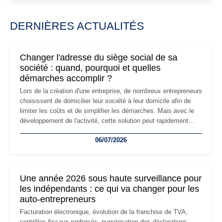
DERNIÈRES ACTUALITÉS
Changer l'adresse du siège social de sa
société : quand, pourquoi et quelles
démarches accomplir ?
Lors de la création d'une entreprise, de nombreux entrepreneurs
choisissent de domicilier leur société à leur domicile afin de
limiter les coûts et de simplifier les démarches. Mais avec le
développement de l'activité, cette solution peut rapidement
devenir inadaptée. Déménagement dans des locaux
06/07/2026
professionnels, recrutement, image de marque… Le
changement d'adresse du siège social répond souvent à une
nouvelle étape de la vie de l'entreprise et implique plusieurs
formalités obligatoires.
Une année 2026 sous haute surveillance pour
les indépendants : ce qui va changer pour les
auto-entrepreneurs
Facturation électronique, évolution de la franchise de TVA,
contrôles fiscaux renforcés, numérisation des déclarations…