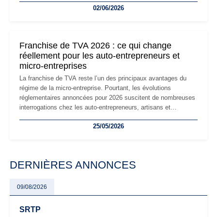
02/06/2026
les auto-entrepreneurs devront s'adapter à un environnement
réglementaire plus exigeant. Décryptage des principaux
changements et des précautions à prendre pour éviter les
mauvaises surprises.
Franchise de TVA 2026 : ce qui change
réellement pour les auto-entrepreneurs et
micro-entreprises
La franchise de TVA reste l’un des principaux avantages du
régime de la micro-entreprise. Pourtant, les évolutions
réglementaires annoncées pour 2026 suscitent de nombreuses
interrogations chez les auto-entrepreneurs, artisans et
freelances. Seuils de chiffre d’affaires, obligations déclaratives,
25/05/2026
facturation ou risque de bascule vers la TVA : les règles
évoluent dans un contexte de contrôle renforcé et de
modernisation fiscale qui oblige les indépendants à rester
particulièrement vigilants.
DERNIÈRES ANNONCES
09/08/2026
SRTP