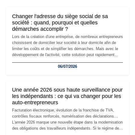
Changer l'adresse du siège social de sa
société : quand, pourquoi et quelles
démarches accomplir ?
Lors de la création d'une entreprise, de nombreux entrepreneurs
choisissent de domicilier leur société à leur domicile afin de
limiter les coûts et de simplifier les démarches. Mais avec le
développement de l'activité, cette solution peut rapidement
devenir inadaptée. Déménagement dans des locaux
06/07/2026
professionnels, recrutement, image de marque… Le
changement d'adresse du siège social répond souvent à une
nouvelle étape de la vie de l'entreprise et implique plusieurs
formalités obligatoires.
Une année 2026 sous haute surveillance pour
les indépendants : ce qui va changer pour les
auto-entrepreneurs
Facturation électronique, évolution de la franchise de TVA,
contrôles fiscaux renforcés, numérisation des déclarations…
L'année 2026 marque une nouvelle étape dans la modernisation
des obligations des travailleurs indépendants. Si le régime de
la micro-entreprise conserve sa simplicité et son attractivité,