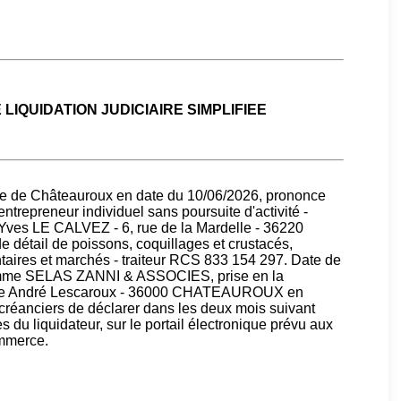
IQUIDATION JUDICIAIRE SIMPLIFIEE
 de Châteauroux en date du 10/06/2026, prononce
 entrepreneur individuel sans poursuite d'activité -
n-Yves LE CALVEZ - 6, rue de la Mardelle - 36220
 détail de poissons, coquillages et crustacés,
ntaires et marchés - traiteur RCS 833 154 297. Date de
omme SELAS ZANNI & ASSOCIES, prise en la
, rue André Lescaroux - 36000 CHATEAUROUX en
 créanciers de déclarer dans les deux mois suivant
du liquidateur, sur le portail électronique prévu aux
ommerce.