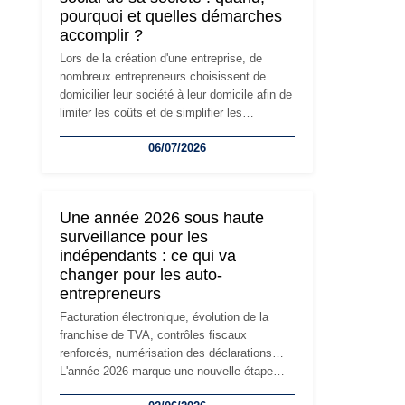
pourquoi et quelles démarches
accomplir ?
Lors de la création d'une entreprise, de
nombreux entrepreneurs choisissent de
domicilier leur société à leur domicile afin de
limiter les coûts et de simplifier les
démarches. Mais avec le développement de
06/07/2026
l'activité, cette solution peut rapidement
devenir inadaptée. Déménagement dans des
locaux professionnels, recrutement, image
de marque… Le changement d'adresse du
Une année 2026 sous haute
siège social répond souvent à une nouvelle
surveillance pour les
étape de la vie de l'entreprise et implique
indépendants : ce qui va
plusieurs formalités obligatoires.
changer pour les auto-
entrepreneurs
Facturation électronique, évolution de la
franchise de TVA, contrôles fiscaux
renforcés, numérisation des déclarations…
L'année 2026 marque une nouvelle étape
dans la modernisation des obligations des