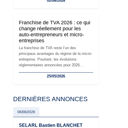
02/06/2026
travailleurs indépendants. Si le régime de la
micro-entreprise conserve sa simplicité et
son attractivité, les auto-entrepreneurs
devront s'adapter à un environnement
Franchise de TVA 2026 : ce qui
réglementaire plus exigeant. Décryptage des
change réellement pour les
principaux changements et des précautions
auto-entrepreneurs et micro-
à prendre pour éviter les mauvaises
entreprises
surprises.
La franchise de TVA reste l’un des
principaux avantages du régime de la micro-
entreprise. Pourtant, les évolutions
réglementaires annoncées pour 2026
suscitent de nombreuses interrogations chez
25/05/2026
les auto-entrepreneurs, artisans et
freelances. Seuils de chiffre d’affaires,
obligations déclaratives, facturation ou
risque de bascule vers la TVA : les règles
DERNIÈRES ANNONCES
évoluent dans un contexte de contrôle
renforcé et de modernisation fiscale qui
oblige les indépendants à rester
06/08/2026
particulièrement vigilants.
SELARL Bastien BLANCHET