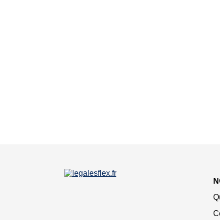
N
Q
C