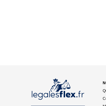
N
Q
C