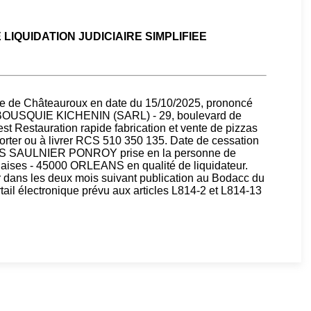
IQUIDATION JUDICIAIRE SIMPLIFIEE
 de Châteauroux en date du 15/10/2025, prononcé
de : BOUSQUIE KICHENIN (SARL) - 29, boulevard de
est Restauration rapide fabrication et vente de pizzas
porter ou à livrer RCS 510 350 135. Date de cessation
S SAULNIER PONROY prise en la personne de
laises - 45000 ORLEANS en qualité de liquidateur.
r dans les deux mois suivant publication au Bodacc du
rtail électronique prévu aux articles L814-2 et L814-13