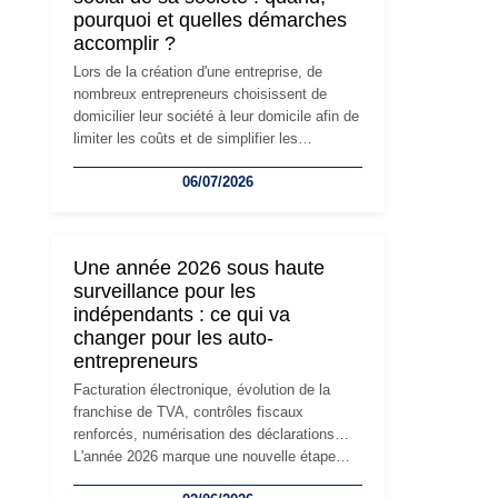
pourquoi et quelles démarches
accomplir ?
Lors de la création d'une entreprise, de
nombreux entrepreneurs choisissent de
domicilier leur société à leur domicile afin de
limiter les coûts et de simplifier les
démarches. Mais avec le développement de
06/07/2026
l'activité, cette solution peut rapidement
devenir inadaptée. Déménagement dans des
locaux professionnels, recrutement, image
de marque… Le changement d'adresse du
Une année 2026 sous haute
siège social répond souvent à une nouvelle
surveillance pour les
étape de la vie de l'entreprise et implique
indépendants : ce qui va
plusieurs formalités obligatoires.
changer pour les auto-
entrepreneurs
Facturation électronique, évolution de la
franchise de TVA, contrôles fiscaux
renforcés, numérisation des déclarations…
L'année 2026 marque une nouvelle étape
dans la modernisation des obligations des