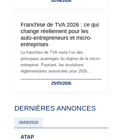
02/06/2026
travailleurs indépendants. Si le régime de la
micro-entreprise conserve sa simplicité et
son attractivité, les auto-entrepreneurs
devront s'adapter à un environnement
Franchise de TVA 2026 : ce qui
réglementaire plus exigeant. Décryptage des
change réellement pour les
principaux changements et des précautions
auto-entrepreneurs et micro-
à prendre pour éviter les mauvaises
entreprises
surprises.
La franchise de TVA reste l’un des
principaux avantages du régime de la micro-
entreprise. Pourtant, les évolutions
réglementaires annoncées pour 2026
suscitent de nombreuses interrogations chez
25/05/2026
les auto-entrepreneurs, artisans et
freelances. Seuils de chiffre d’affaires,
obligations déclaratives, facturation ou
risque de bascule vers la TVA : les règles
DERNIÈRES ANNONCES
évoluent dans un contexte de contrôle
renforcé et de modernisation fiscale qui
oblige les indépendants à rester
08/08/2026
particulièrement vigilants.
ATAP