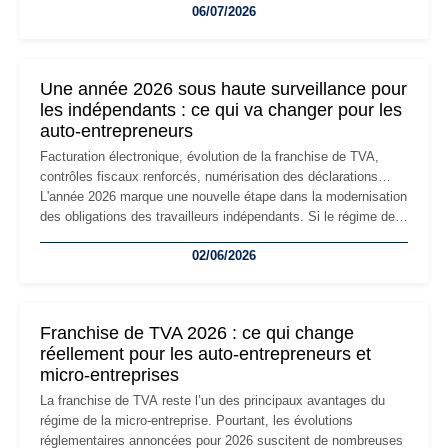
06/07/2026
professionnels, recrutement, image de marque… Le
changement d'adresse du siège social répond souvent à une
nouvelle étape de la vie de l'entreprise et implique plusieurs
formalités obligatoires.
Une année 2026 sous haute surveillance pour
les indépendants : ce qui va changer pour les
auto-entrepreneurs
Facturation électronique, évolution de la franchise de TVA,
contrôles fiscaux renforcés, numérisation des déclarations…
L'année 2026 marque une nouvelle étape dans la modernisation
des obligations des travailleurs indépendants. Si le régime de
la micro-entreprise conserve sa simplicité et son attractivité,
02/06/2026
les auto-entrepreneurs devront s'adapter à un environnement
réglementaire plus exigeant. Décryptage des principaux
changements et des précautions à prendre pour éviter les
mauvaises surprises.
Franchise de TVA 2026 : ce qui change
réellement pour les auto-entrepreneurs et
micro-entreprises
La franchise de TVA reste l’un des principaux avantages du
régime de la micro-entreprise. Pourtant, les évolutions
réglementaires annoncées pour 2026 suscitent de nombreuses