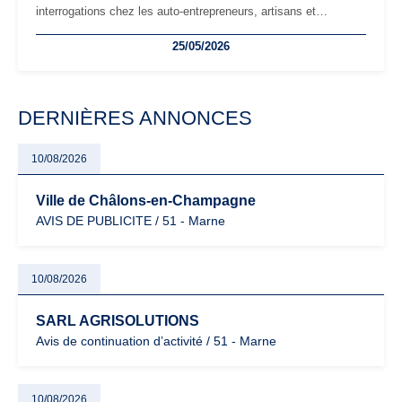
interrogations chez les auto-entrepreneurs, artisans et
freelances. Seuils de chiffre d’affaires, obligations déclaratives,
25/05/2026
facturation ou risque de bascule vers la TVA : les règles
évoluent dans un contexte de contrôle renforcé et de
modernisation fiscale qui oblige les indépendants à rester
particulièrement vigilants.
DERNIÈRES ANNONCES
10/08/2026
Ville de Châlons-en-Champagne
AVIS DE PUBLICITE / 51 - Marne
10/08/2026
SARL AGRISOLUTIONS
Avis de continuation d’activité / 51 - Marne
10/08/2026