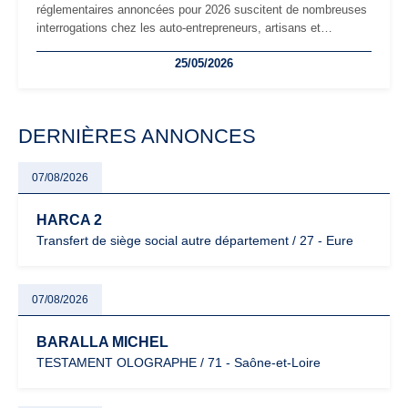
réglementaires annoncées pour 2026 suscitent de nombreuses
interrogations chez les auto-entrepreneurs, artisans et
freelances. Seuils de chiffre d’affaires, obligations déclaratives,
25/05/2026
facturation ou risque de bascule vers la TVA : les règles
évoluent dans un contexte de contrôle renforcé et de
modernisation fiscale qui oblige les indépendants à rester
particulièrement vigilants.
DERNIÈRES ANNONCES
07/08/2026
HARCA 2
Transfert de siège social autre département / 27 - Eure
07/08/2026
BARALLA MICHEL
TESTAMENT OLOGRAPHE / 71 - Saône-et-Loire