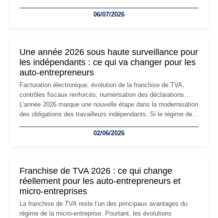
devenir inadaptée. Déménagement dans des locaux
06/07/2026
professionnels, recrutement, image de marque… Le
changement d'adresse du siège social répond souvent à une
nouvelle étape de la vie de l'entreprise et implique plusieurs
formalités obligatoires.
Une année 2026 sous haute surveillance pour
les indépendants : ce qui va changer pour les
auto-entrepreneurs
Facturation électronique, évolution de la franchise de TVA,
contrôles fiscaux renforcés, numérisation des déclarations…
L'année 2026 marque une nouvelle étape dans la modernisation
des obligations des travailleurs indépendants. Si le régime de
la micro-entreprise conserve sa simplicité et son attractivité,
02/06/2026
les auto-entrepreneurs devront s'adapter à un environnement
réglementaire plus exigeant. Décryptage des principaux
changements et des précautions à prendre pour éviter les
mauvaises surprises.
Franchise de TVA 2026 : ce qui change
réellement pour les auto-entrepreneurs et
micro-entreprises
La franchise de TVA reste l’un des principaux avantages du
régime de la micro-entreprise. Pourtant, les évolutions