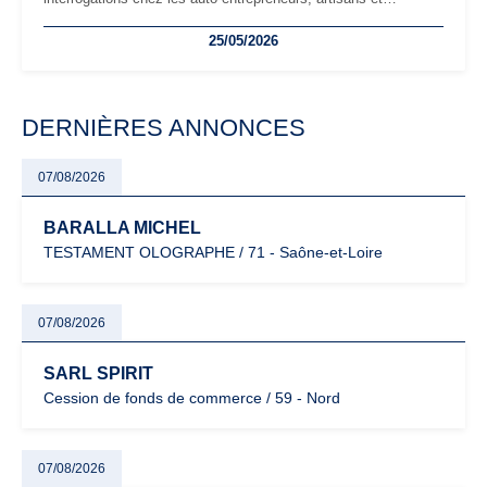
freelances. Seuils de chiffre d’affaires, obligations déclaratives,
25/05/2026
facturation ou risque de bascule vers la TVA : les règles
évoluent dans un contexte de contrôle renforcé et de
modernisation fiscale qui oblige les indépendants à rester
particulièrement vigilants.
DERNIÈRES ANNONCES
07/08/2026
BARALLA MICHEL
TESTAMENT OLOGRAPHE / 71 - Saône-et-Loire
07/08/2026
SARL SPIRIT
Cession de fonds de commerce / 59 - Nord
07/08/2026