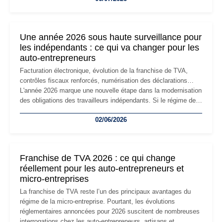
changement d'adresse du siège social répond souvent à une
nouvelle étape de la vie de l'entreprise et implique plusieurs
formalités obligatoires.
Une année 2026 sous haute surveillance pour
les indépendants : ce qui va changer pour les
auto-entrepreneurs
Facturation électronique, évolution de la franchise de TVA,
contrôles fiscaux renforcés, numérisation des déclarations…
L'année 2026 marque une nouvelle étape dans la modernisation
des obligations des travailleurs indépendants. Si le régime de
la micro-entreprise conserve sa simplicité et son attractivité,
02/06/2026
les auto-entrepreneurs devront s'adapter à un environnement
réglementaire plus exigeant. Décryptage des principaux
changements et des précautions à prendre pour éviter les
mauvaises surprises.
Franchise de TVA 2026 : ce qui change
réellement pour les auto-entrepreneurs et
micro-entreprises
La franchise de TVA reste l’un des principaux avantages du
régime de la micro-entreprise. Pourtant, les évolutions
réglementaires annoncées pour 2026 suscitent de nombreuses
interrogations chez les auto-entrepreneurs, artisans et