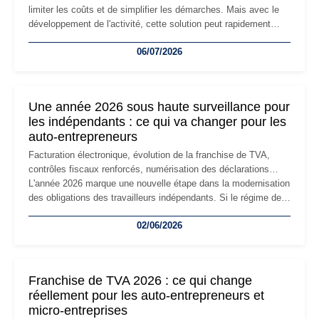
limiter les coûts et de simplifier les démarches. Mais avec le
développement de l'activité, cette solution peut rapidement
devenir inadaptée. Déménagement dans des locaux
06/07/2026
professionnels, recrutement, image de marque… Le
changement d'adresse du siège social répond souvent à une
nouvelle étape de la vie de l'entreprise et implique plusieurs
formalités obligatoires.
Une année 2026 sous haute surveillance pour
les indépendants : ce qui va changer pour les
auto-entrepreneurs
Facturation électronique, évolution de la franchise de TVA,
contrôles fiscaux renforcés, numérisation des déclarations…
L'année 2026 marque une nouvelle étape dans la modernisation
des obligations des travailleurs indépendants. Si le régime de
la micro-entreprise conserve sa simplicité et son attractivité,
02/06/2026
les auto-entrepreneurs devront s'adapter à un environnement
réglementaire plus exigeant. Décryptage des principaux
changements et des précautions à prendre pour éviter les
mauvaises surprises.
Franchise de TVA 2026 : ce qui change
réellement pour les auto-entrepreneurs et
micro-entreprises