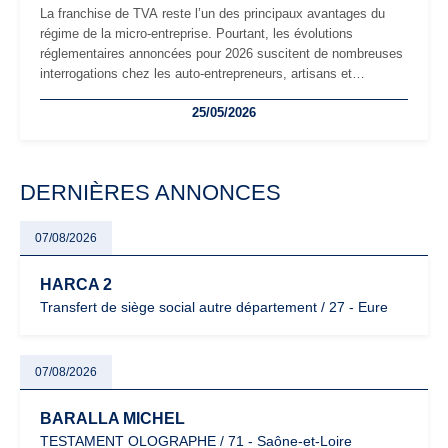
La franchise de TVA reste l’un des principaux avantages du
régime de la micro-entreprise. Pourtant, les évolutions
réglementaires annoncées pour 2026 suscitent de nombreuses
interrogations chez les auto-entrepreneurs, artisans et
freelances. Seuils de chiffre d’affaires, obligations déclaratives,
25/05/2026
facturation ou risque de bascule vers la TVA : les règles
évoluent dans un contexte de contrôle renforcé et de
modernisation fiscale qui oblige les indépendants à rester
particulièrement vigilants.
DERNIÈRES ANNONCES
07/08/2026
HARCA 2
Transfert de siège social autre département / 27 - Eure
07/08/2026
BARALLA MICHEL
TESTAMENT OLOGRAPHE / 71 - Saône-et-Loire