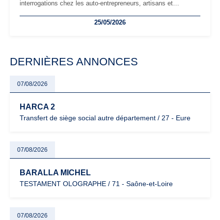
interrogations chez les auto-entrepreneurs, artisans et
freelances. Seuils de chiffre d’affaires, obligations déclaratives,
25/05/2026
facturation ou risque de bascule vers la TVA : les règles
évoluent dans un contexte de contrôle renforcé et de
modernisation fiscale qui oblige les indépendants à rester
particulièrement vigilants.
DERNIÈRES ANNONCES
07/08/2026
HARCA 2
Transfert de siège social autre département / 27 - Eure
07/08/2026
BARALLA MICHEL
TESTAMENT OLOGRAPHE / 71 - Saône-et-Loire
07/08/2026