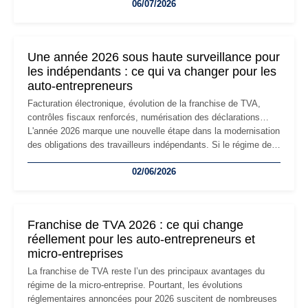
06/07/2026
professionnels, recrutement, image de marque… Le
changement d'adresse du siège social répond souvent à une
nouvelle étape de la vie de l'entreprise et implique plusieurs
formalités obligatoires.
Une année 2026 sous haute surveillance pour
les indépendants : ce qui va changer pour les
auto-entrepreneurs
Facturation électronique, évolution de la franchise de TVA,
contrôles fiscaux renforcés, numérisation des déclarations…
L'année 2026 marque une nouvelle étape dans la modernisation
des obligations des travailleurs indépendants. Si le régime de
la micro-entreprise conserve sa simplicité et son attractivité,
02/06/2026
les auto-entrepreneurs devront s'adapter à un environnement
réglementaire plus exigeant. Décryptage des principaux
changements et des précautions à prendre pour éviter les
mauvaises surprises.
Franchise de TVA 2026 : ce qui change
réellement pour les auto-entrepreneurs et
micro-entreprises
La franchise de TVA reste l’un des principaux avantages du
régime de la micro-entreprise. Pourtant, les évolutions
réglementaires annoncées pour 2026 suscitent de nombreuses