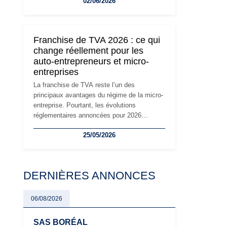
02/06/2026
travailleurs indépendants. Si le régime de la
micro-entreprise conserve sa simplicité et
son attractivité, les auto-entrepreneurs
devront s'adapter à un environnement
Franchise de TVA 2026 : ce qui
réglementaire plus exigeant. Décryptage des
change réellement pour les
principaux changements et des précautions
auto-entrepreneurs et micro-
à prendre pour éviter les mauvaises
entreprises
surprises.
La franchise de TVA reste l’un des
principaux avantages du régime de la micro-
entreprise. Pourtant, les évolutions
réglementaires annoncées pour 2026
suscitent de nombreuses interrogations chez
25/05/2026
les auto-entrepreneurs, artisans et
freelances. Seuils de chiffre d’affaires,
obligations déclaratives, facturation ou
risque de bascule vers la TVA : les règles
DERNIÈRES ANNONCES
évoluent dans un contexte de contrôle
renforcé et de modernisation fiscale qui
oblige les indépendants à rester
06/08/2026
particulièrement vigilants.
SAS BORÉAL