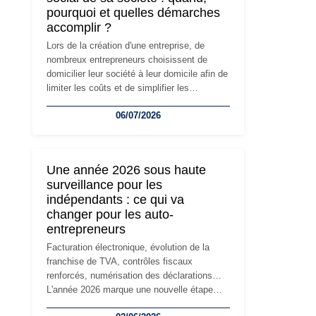
pourquoi et quelles démarches
accomplir ?
Lors de la création d'une entreprise, de
nombreux entrepreneurs choisissent de
domicilier leur société à leur domicile afin de
limiter les coûts et de simplifier les
démarches. Mais avec le développement de
06/07/2026
l'activité, cette solution peut rapidement
devenir inadaptée. Déménagement dans des
locaux professionnels, recrutement, image
de marque… Le changement d'adresse du
Une année 2026 sous haute
siège social répond souvent à une nouvelle
surveillance pour les
étape de la vie de l'entreprise et implique
indépendants : ce qui va
plusieurs formalités obligatoires.
changer pour les auto-
entrepreneurs
Facturation électronique, évolution de la
franchise de TVA, contrôles fiscaux
renforcés, numérisation des déclarations…
L'année 2026 marque une nouvelle étape
dans la modernisation des obligations des