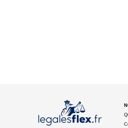
N
Q
C