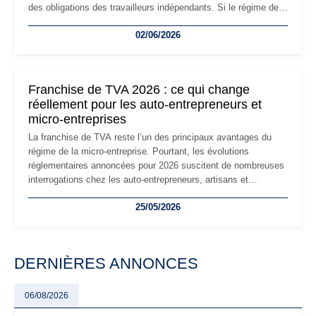
des obligations des travailleurs indépendants. Si le régime de
la micro-entreprise conserve sa simplicité et son attractivité,
02/06/2026
les auto-entrepreneurs devront s'adapter à un environnement
réglementaire plus exigeant. Décryptage des principaux
changements et des précautions à prendre pour éviter les
mauvaises surprises.
Franchise de TVA 2026 : ce qui change
réellement pour les auto-entrepreneurs et
micro-entreprises
La franchise de TVA reste l’un des principaux avantages du
régime de la micro-entreprise. Pourtant, les évolutions
réglementaires annoncées pour 2026 suscitent de nombreuses
interrogations chez les auto-entrepreneurs, artisans et
freelances. Seuils de chiffre d’affaires, obligations déclaratives,
25/05/2026
facturation ou risque de bascule vers la TVA : les règles
évoluent dans un contexte de contrôle renforcé et de
modernisation fiscale qui oblige les indépendants à rester
particulièrement vigilants.
DERNIÈRES ANNONCES
06/08/2026