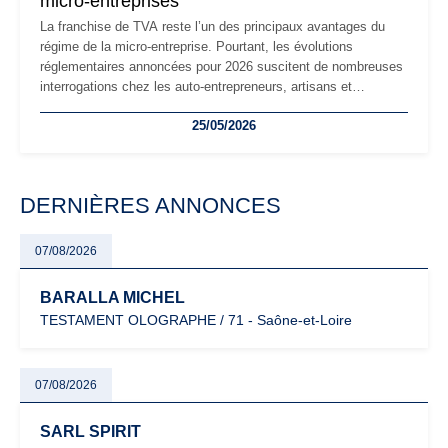
micro-entreprises
La franchise de TVA reste l’un des principaux avantages du
régime de la micro-entreprise. Pourtant, les évolutions
réglementaires annoncées pour 2026 suscitent de nombreuses
interrogations chez les auto-entrepreneurs, artisans et
freelances. Seuils de chiffre d’affaires, obligations déclaratives,
25/05/2026
facturation ou risque de bascule vers la TVA : les règles
évoluent dans un contexte de contrôle renforcé et de
modernisation fiscale qui oblige les indépendants à rester
particulièrement vigilants.
DERNIÈRES ANNONCES
07/08/2026
BARALLA MICHEL
TESTAMENT OLOGRAPHE / 71 - Saône-et-Loire
07/08/2026
SARL SPIRIT