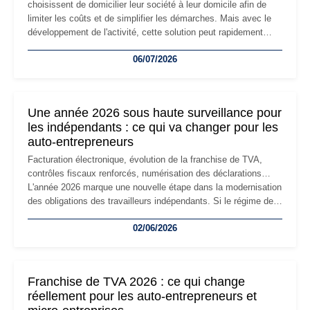
choisissent de domicilier leur société à leur domicile afin de
limiter les coûts et de simplifier les démarches. Mais avec le
développement de l'activité, cette solution peut rapidement
devenir inadaptée. Déménagement dans des locaux
06/07/2026
professionnels, recrutement, image de marque… Le
changement d'adresse du siège social répond souvent à une
nouvelle étape de la vie de l'entreprise et implique plusieurs
formalités obligatoires.
Une année 2026 sous haute surveillance pour
les indépendants : ce qui va changer pour les
auto-entrepreneurs
Facturation électronique, évolution de la franchise de TVA,
contrôles fiscaux renforcés, numérisation des déclarations…
L'année 2026 marque une nouvelle étape dans la modernisation
des obligations des travailleurs indépendants. Si le régime de
la micro-entreprise conserve sa simplicité et son attractivité,
02/06/2026
les auto-entrepreneurs devront s'adapter à un environnement
réglementaire plus exigeant. Décryptage des principaux
changements et des précautions à prendre pour éviter les
mauvaises surprises.
Franchise de TVA 2026 : ce qui change
réellement pour les auto-entrepreneurs et