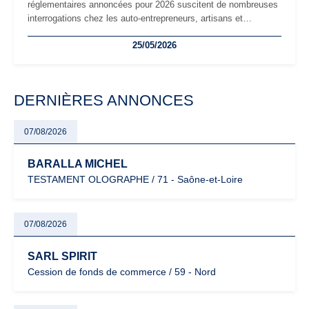
réglementaires annoncées pour 2026 suscitent de nombreuses
interrogations chez les auto-entrepreneurs, artisans et
freelances. Seuils de chiffre d’affaires, obligations déclaratives,
25/05/2026
facturation ou risque de bascule vers la TVA : les règles
évoluent dans un contexte de contrôle renforcé et de
modernisation fiscale qui oblige les indépendants à rester
particulièrement vigilants.
DERNIÈRES ANNONCES
07/08/2026
BARALLA MICHEL
TESTAMENT OLOGRAPHE / 71 - Saône-et-Loire
07/08/2026
SARL SPIRIT
Cession de fonds de commerce / 59 - Nord