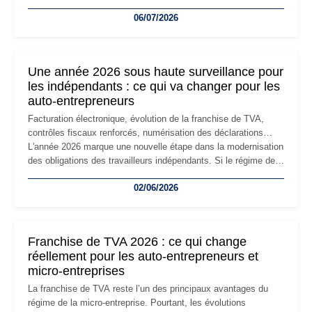
devenir inadaptée. Déménagement dans des locaux
06/07/2026
professionnels, recrutement, image de marque… Le
changement d'adresse du siège social répond souvent à une
nouvelle étape de la vie de l'entreprise et implique plusieurs
formalités obligatoires.
Une année 2026 sous haute surveillance pour
les indépendants : ce qui va changer pour les
auto-entrepreneurs
Facturation électronique, évolution de la franchise de TVA,
contrôles fiscaux renforcés, numérisation des déclarations…
L'année 2026 marque une nouvelle étape dans la modernisation
des obligations des travailleurs indépendants. Si le régime de
la micro-entreprise conserve sa simplicité et son attractivité,
02/06/2026
les auto-entrepreneurs devront s'adapter à un environnement
réglementaire plus exigeant. Décryptage des principaux
changements et des précautions à prendre pour éviter les
mauvaises surprises.
Franchise de TVA 2026 : ce qui change
réellement pour les auto-entrepreneurs et
micro-entreprises
La franchise de TVA reste l’un des principaux avantages du
régime de la micro-entreprise. Pourtant, les évolutions