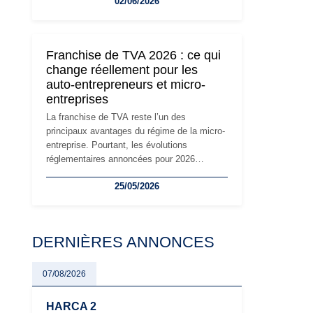
02/06/2026
travailleurs indépendants. Si le régime de la
micro-entreprise conserve sa simplicité et
son attractivité, les auto-entrepreneurs
devront s'adapter à un environnement
Franchise de TVA 2026 : ce qui
réglementaire plus exigeant. Décryptage des
change réellement pour les
principaux changements et des précautions
auto-entrepreneurs et micro-
à prendre pour éviter les mauvaises
entreprises
surprises.
La franchise de TVA reste l’un des
principaux avantages du régime de la micro-
entreprise. Pourtant, les évolutions
réglementaires annoncées pour 2026
suscitent de nombreuses interrogations chez
25/05/2026
les auto-entrepreneurs, artisans et
freelances. Seuils de chiffre d’affaires,
obligations déclaratives, facturation ou
risque de bascule vers la TVA : les règles
DERNIÈRES ANNONCES
évoluent dans un contexte de contrôle
renforcé et de modernisation fiscale qui
oblige les indépendants à rester
07/08/2026
particulièrement vigilants.
HARCA 2