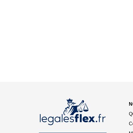
N
Q
C