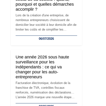
pourquoi et quelles démarches
accomplir ?
Lors de la création d'une entreprise, de
nombreux entrepreneurs choisissent de
domicilier leur société à leur domicile afin de
limiter les coûts et de simplifier les
démarches. Mais avec le développement de
06/07/2026
l'activité, cette solution peut rapidement
devenir inadaptée. Déménagement dans des
locaux professionnels, recrutement, image
de marque… Le changement d'adresse du
Une année 2026 sous haute
siège social répond souvent à une nouvelle
surveillance pour les
étape de la vie de l'entreprise et implique
indépendants : ce qui va
plusieurs formalités obligatoires.
changer pour les auto-
entrepreneurs
Facturation électronique, évolution de la
franchise de TVA, contrôles fiscaux
renforcés, numérisation des déclarations…
L'année 2026 marque une nouvelle étape
dans la modernisation des obligations des