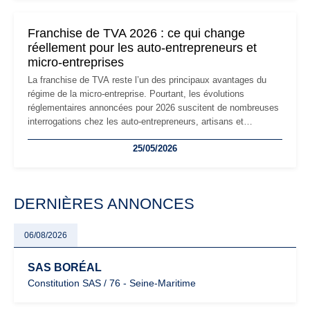
changements et des précautions à prendre pour éviter les
mauvaises surprises.
Franchise de TVA 2026 : ce qui change
réellement pour les auto-entrepreneurs et
micro-entreprises
La franchise de TVA reste l’un des principaux avantages du
régime de la micro-entreprise. Pourtant, les évolutions
réglementaires annoncées pour 2026 suscitent de nombreuses
interrogations chez les auto-entrepreneurs, artisans et
freelances. Seuils de chiffre d’affaires, obligations déclaratives,
25/05/2026
facturation ou risque de bascule vers la TVA : les règles
évoluent dans un contexte de contrôle renforcé et de
modernisation fiscale qui oblige les indépendants à rester
particulièrement vigilants.
DERNIÈRES ANNONCES
06/08/2026
SAS BORÉAL
Constitution SAS / 76 - Seine-Maritime