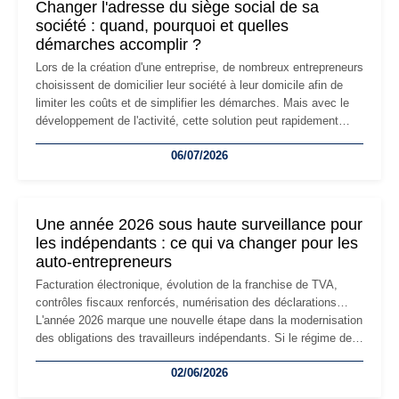
Changer l'adresse du siège social de sa
société : quand, pourquoi et quelles
démarches accomplir ?
Lors de la création d'une entreprise, de nombreux entrepreneurs
choisissent de domicilier leur société à leur domicile afin de
limiter les coûts et de simplifier les démarches. Mais avec le
développement de l'activité, cette solution peut rapidement
devenir inadaptée. Déménagement dans des locaux
06/07/2026
professionnels, recrutement, image de marque… Le
changement d'adresse du siège social répond souvent à une
nouvelle étape de la vie de l'entreprise et implique plusieurs
formalités obligatoires.
Une année 2026 sous haute surveillance pour
les indépendants : ce qui va changer pour les
auto-entrepreneurs
Facturation électronique, évolution de la franchise de TVA,
contrôles fiscaux renforcés, numérisation des déclarations…
L'année 2026 marque une nouvelle étape dans la modernisation
des obligations des travailleurs indépendants. Si le régime de
la micro-entreprise conserve sa simplicité et son attractivité,
02/06/2026
les auto-entrepreneurs devront s'adapter à un environnement
réglementaire plus exigeant. Décryptage des principaux