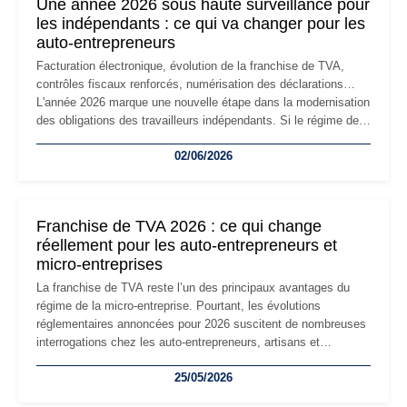
Une année 2026 sous haute surveillance pour
les indépendants : ce qui va changer pour les
auto-entrepreneurs
Facturation électronique, évolution de la franchise de TVA,
contrôles fiscaux renforcés, numérisation des déclarations…
L'année 2026 marque une nouvelle étape dans la modernisation
des obligations des travailleurs indépendants. Si le régime de
la micro-entreprise conserve sa simplicité et son attractivité,
02/06/2026
les auto-entrepreneurs devront s'adapter à un environnement
réglementaire plus exigeant. Décryptage des principaux
changements et des précautions à prendre pour éviter les
mauvaises surprises.
Franchise de TVA 2026 : ce qui change
réellement pour les auto-entrepreneurs et
micro-entreprises
La franchise de TVA reste l’un des principaux avantages du
régime de la micro-entreprise. Pourtant, les évolutions
réglementaires annoncées pour 2026 suscitent de nombreuses
interrogations chez les auto-entrepreneurs, artisans et
freelances. Seuils de chiffre d’affaires, obligations déclaratives,
25/05/2026
facturation ou risque de bascule vers la TVA : les règles
évoluent dans un contexte de contrôle renforcé et de