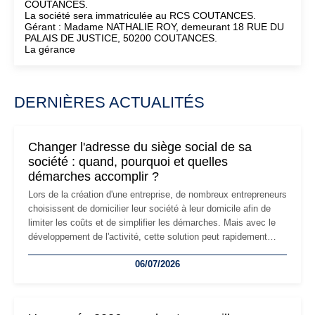
COUTANCES.
La société sera immatriculée au RCS COUTANCES.
Gérant : Madame NATHALIE ROY, demeurant 18 RUE DU
PALAIS DE JUSTICE, 50200 COUTANCES.
La gérance
DERNIÈRES ACTUALITÉS
Changer l'adresse du siège social de sa
société : quand, pourquoi et quelles
démarches accomplir ?
Lors de la création d'une entreprise, de nombreux entrepreneurs
choisissent de domicilier leur société à leur domicile afin de
limiter les coûts et de simplifier les démarches. Mais avec le
développement de l'activité, cette solution peut rapidement
devenir inadaptée. Déménagement dans des locaux
06/07/2026
professionnels, recrutement, image de marque… Le
changement d'adresse du siège social répond souvent à une
nouvelle étape de la vie de l'entreprise et implique plusieurs
formalités obligatoires.