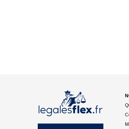
N
Q
C
M