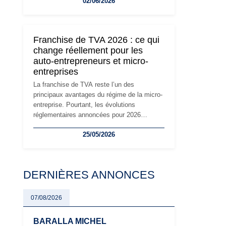
02/06/2026
travailleurs indépendants. Si le régime de la
micro-entreprise conserve sa simplicité et
son attractivité, les auto-entrepreneurs
devront s'adapter à un environnement
Franchise de TVA 2026 : ce qui
réglementaire plus exigeant. Décryptage des
change réellement pour les
principaux changements et des précautions
auto-entrepreneurs et micro-
à prendre pour éviter les mauvaises
entreprises
surprises.
La franchise de TVA reste l’un des
principaux avantages du régime de la micro-
entreprise. Pourtant, les évolutions
réglementaires annoncées pour 2026
suscitent de nombreuses interrogations chez
25/05/2026
les auto-entrepreneurs, artisans et
freelances. Seuils de chiffre d’affaires,
obligations déclaratives, facturation ou
risque de bascule vers la TVA : les règles
DERNIÈRES ANNONCES
évoluent dans un contexte de contrôle
renforcé et de modernisation fiscale qui
oblige les indépendants à rester
07/08/2026
particulièrement vigilants.
BARALLA MICHEL