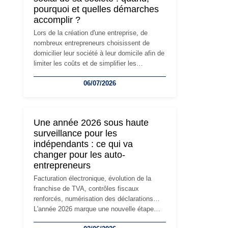
pourquoi et quelles démarches
accomplir ?
Lors de la création d'une entreprise, de
nombreux entrepreneurs choisissent de
domicilier leur société à leur domicile afin de
limiter les coûts et de simplifier les
démarches. Mais avec le développement de
06/07/2026
l'activité, cette solution peut rapidement
devenir inadaptée. Déménagement dans des
locaux professionnels, recrutement, image
de marque… Le changement d'adresse du
Une année 2026 sous haute
siège social répond souvent à une nouvelle
surveillance pour les
étape de la vie de l'entreprise et implique
indépendants : ce qui va
plusieurs formalités obligatoires.
changer pour les auto-
entrepreneurs
Facturation électronique, évolution de la
franchise de TVA, contrôles fiscaux
renforcés, numérisation des déclarations…
L'année 2026 marque une nouvelle étape
dans la modernisation des obligations des