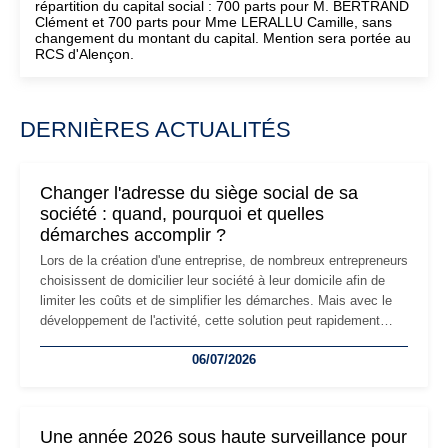
répartition du capital social : 700 parts pour M. BERTRAND
Clément et 700 parts pour Mme LERALLU Camille, sans
changement du montant du capital. Mention sera portée au
RCS d'Alençon.
DERNIÈRES ACTUALITÉS
Changer l'adresse du siège social de sa
société : quand, pourquoi et quelles
démarches accomplir ?
Lors de la création d'une entreprise, de nombreux entrepreneurs
choisissent de domicilier leur société à leur domicile afin de
limiter les coûts et de simplifier les démarches. Mais avec le
développement de l'activité, cette solution peut rapidement
devenir inadaptée. Déménagement dans des locaux
06/07/2026
professionnels, recrutement, image de marque… Le
changement d'adresse du siège social répond souvent à une
nouvelle étape de la vie de l'entreprise et implique plusieurs
formalités obligatoires.
Une année 2026 sous haute surveillance pour