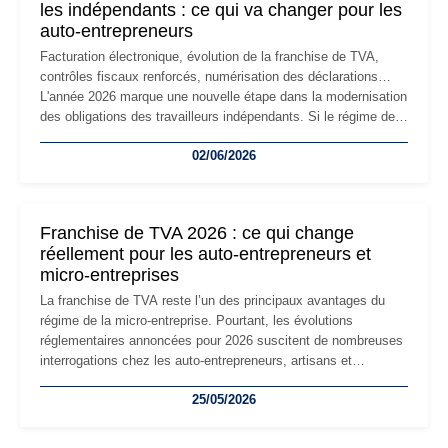
les indépendants : ce qui va changer pour les
auto-entrepreneurs
Facturation électronique, évolution de la franchise de TVA,
contrôles fiscaux renforcés, numérisation des déclarations…
L'année 2026 marque une nouvelle étape dans la modernisation
des obligations des travailleurs indépendants. Si le régime de
la micro-entreprise conserve sa simplicité et son attractivité,
02/06/2026
les auto-entrepreneurs devront s'adapter à un environnement
réglementaire plus exigeant. Décryptage des principaux
changements et des précautions à prendre pour éviter les
mauvaises surprises.
Franchise de TVA 2026 : ce qui change
réellement pour les auto-entrepreneurs et
micro-entreprises
La franchise de TVA reste l’un des principaux avantages du
régime de la micro-entreprise. Pourtant, les évolutions
réglementaires annoncées pour 2026 suscitent de nombreuses
interrogations chez les auto-entrepreneurs, artisans et
freelances. Seuils de chiffre d’affaires, obligations déclaratives,
25/05/2026
facturation ou risque de bascule vers la TVA : les règles
évoluent dans un contexte de contrôle renforcé et de
modernisation fiscale qui oblige les indépendants à rester