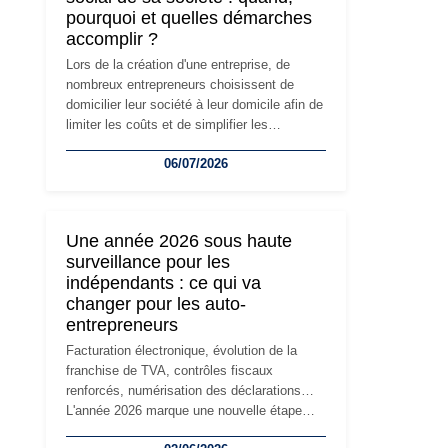
pourquoi et quelles démarches
accomplir ?
Lors de la création d'une entreprise, de
nombreux entrepreneurs choisissent de
domicilier leur société à leur domicile afin de
limiter les coûts et de simplifier les
démarches. Mais avec le développement de
06/07/2026
l'activité, cette solution peut rapidement
devenir inadaptée. Déménagement dans des
locaux professionnels, recrutement, image
de marque… Le changement d'adresse du
Une année 2026 sous haute
siège social répond souvent à une nouvelle
surveillance pour les
étape de la vie de l'entreprise et implique
indépendants : ce qui va
plusieurs formalités obligatoires.
changer pour les auto-
entrepreneurs
Facturation électronique, évolution de la
franchise de TVA, contrôles fiscaux
renforcés, numérisation des déclarations…
L'année 2026 marque une nouvelle étape
dans la modernisation des obligations des