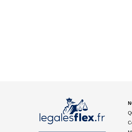
N
Q
C