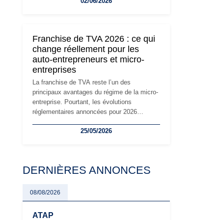
02/06/2026
travailleurs indépendants. Si le régime de la
micro-entreprise conserve sa simplicité et
son attractivité, les auto-entrepreneurs
devront s'adapter à un environnement
Franchise de TVA 2026 : ce qui
réglementaire plus exigeant. Décryptage des
change réellement pour les
principaux changements et des précautions
auto-entrepreneurs et micro-
à prendre pour éviter les mauvaises
entreprises
surprises.
La franchise de TVA reste l’un des
principaux avantages du régime de la micro-
entreprise. Pourtant, les évolutions
réglementaires annoncées pour 2026
suscitent de nombreuses interrogations chez
25/05/2026
les auto-entrepreneurs, artisans et
freelances. Seuils de chiffre d’affaires,
obligations déclaratives, facturation ou
risque de bascule vers la TVA : les règles
DERNIÈRES ANNONCES
évoluent dans un contexte de contrôle
renforcé et de modernisation fiscale qui
oblige les indépendants à rester
08/08/2026
particulièrement vigilants.
ATAP